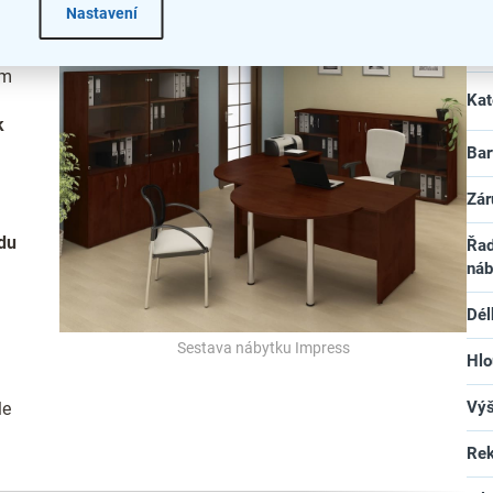
Nastavení
Do
cm
Kat
k
Bar
Zár
du
Řad
náb
Dél
Sestava nábytku Impress
Hlo
Vý
le
Rek