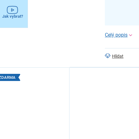
Jak vybrat?
Hlídat
1 ZDARMA