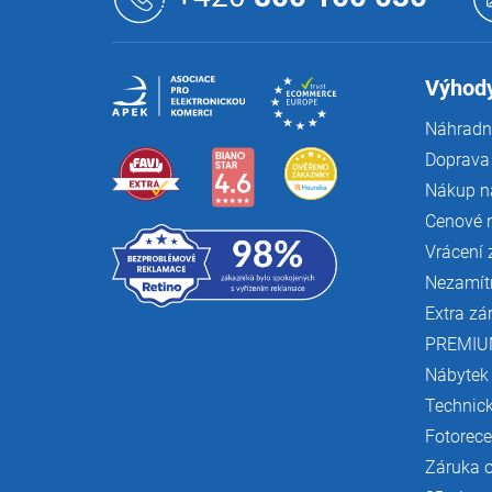
p
a
t
í
Výhody
Náhradní
Doprava 
Nákup n
Cenové 
Vrácení 
Nezamít
Extra zá
PREMIU
Nábytek
Technic
Fotorec
Záruka 