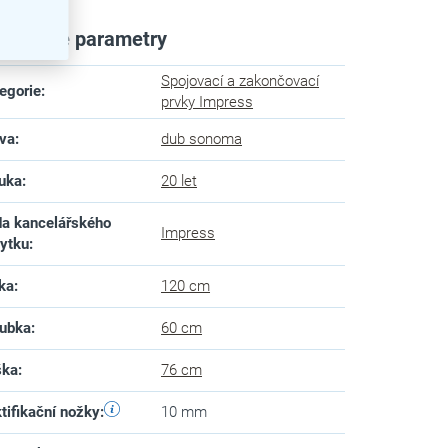
plňkové parametry
Spojovací a zakončovací
egorie
:
prvky Impress
va
:
dub sonoma
uka
:
20 let
a kancelářského
Impress
ytku
:
ka
:
120 cm
ubka
:
60 cm
ška
:
76 cm
tifikační nožky
:
10 mm