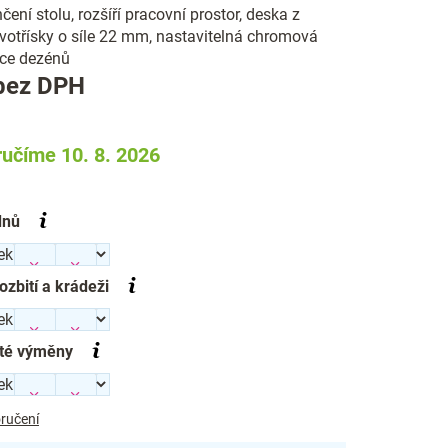
ení stolu, rozšíří pracovní prostor, deska z
votřísky o síle 22 mm, nastavitelná chromová
íce dezénů
Měrná
bez DPH
cena:
učíme 10. 8. 2026
dnů
rozbití a krádeži
té výměny
ručení