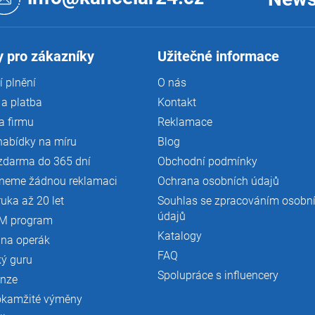
 pro zákazníky
Užitečné informace
 plnění
O nás
a platba
Kontakt
a firmu
Reklamace
nabídky na míru
Blog
zdarma do 365 dní
Obchodní podmínky
neme žádnou reklamaci
Ochrana osobních údajů
ruka až 20 let
Souhlas se zpracováním osobn
údajů
M program
Katalogy
 na operák
FAQ
ký guru
Spolupráce s influencery
enze
okamžité výměny