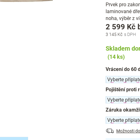
Prvek pro zakonč
laminované dře
noha, výběr z v
2 599 Kč
3 145 Kč
Skladem dor
(14 ks)
Vrácení do 60 
Pojištění proti 
Záruka okamži
Možnosti do