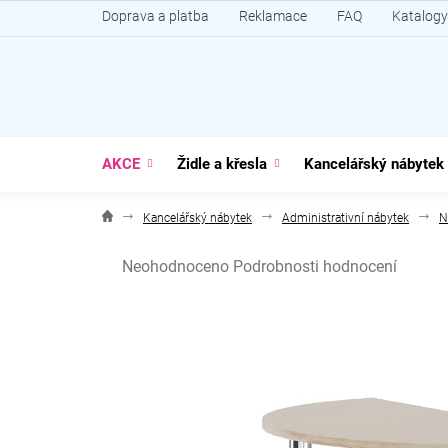
Přejít
Doprava a platba
Reklamace
FAQ
Katalogy
na
obsah
AKCE
Židle a křesla
Kancelářský nábytek
Kancelářský nábytek
Administrativní nábytek
N
Průměrné
Neohodnoceno
Podrobnosti hodnocení
hodnocení
produktu
je
0,0
z
5
hvězdiček.