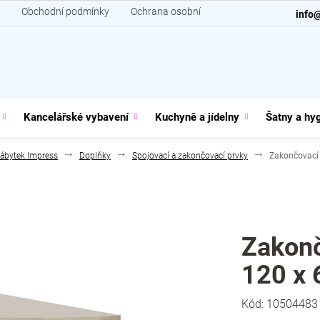
Obchodní podmínky
Ochrana osobních údajů
Kontakt
info
Kancelářské vybavení
Kuchyně a jídelny
Šatny a hy
ábytek Impress
Doplňky
Spojovací a zakončovací prvky
Zakončovací
Zakonč
120 x 
Kód:
10504483