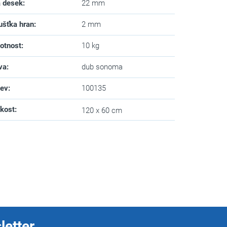
a desek
:
22 mm
ušťka hran
:
2 mm
otnost
:
10 kg
va
:
dub sonoma
zev
:
100135
ikost
:
120 x 60 cm
letter