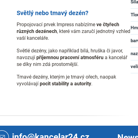
Síl
Světlý nebo tmavý dezén?
Tlo
Propojovací prvek Impress nabízíme
ve čtyřech
Hm
různých dezénech
, které vám zaručí jednotný vzhled
vaší kanceláře.
bar
Světlé dezény, jako například bílá, hruška či javor,
na
navozují
příjemnou pracovní atmosféru
a kancelář
se díky nim zdá prostornější.
vel
Tmavé dezény, kterým je tmavý ořech, naopak
vyvolávají
pocit stability a autority
.
info@kancelar24.cz
News