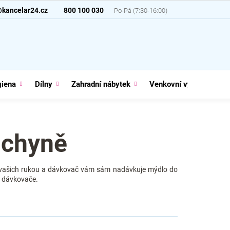
@kancelar24.cz
800 100 030
giena
Dílny
Zahradní nábytek
Venkovní vybavení
uchyně
t vašich rukou a dávkovač vám sám nadávkuje mýdlo do
o dávkovače.