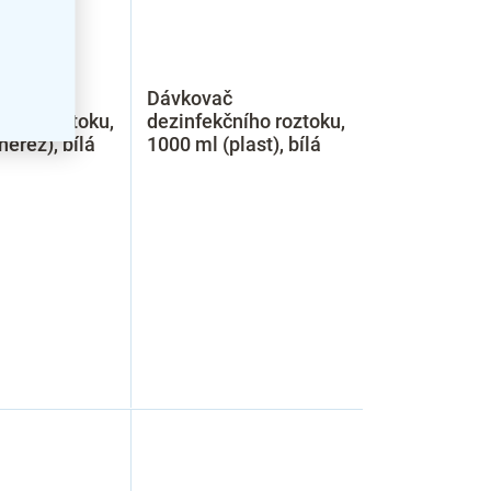
č
Dávkovač
ního roztoku,
dezinfekčního roztoku,
nerez), bílá
1000 ml (plast), bílá