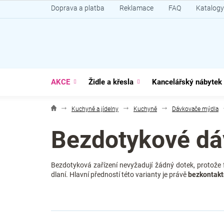
Přejít
Doprava a platba
Reklamace
FAQ
Katalogy
na
obsah
AKCE
Židle a křesla
Kancelářský nábytek
Kuchyně a jídelny
Kuchyně
Dávkovače mýdla
Bezdotykové dá
Bezdotyková zařízení nevyžadují žádný dotek, protož
dlaní. Hlavní předností této varianty je právě
bezkontakt