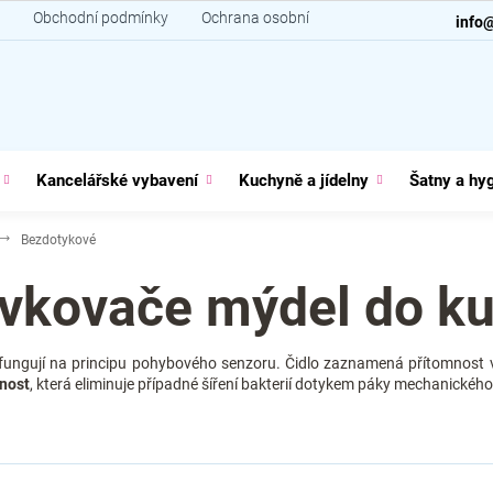
Obchodní podmínky
Ochrana osobních údajů
Kontakt
info
Kancelářské vybavení
Kuchyně a jídelny
Šatny a hy
Bezdotykové
vkovače mýdel do k
e fungují na principu pohybového senzoru. Čidlo zaznamená přítomnos
nost
, která eliminuje případné šíření bakterií dotykem páky mechanickéh