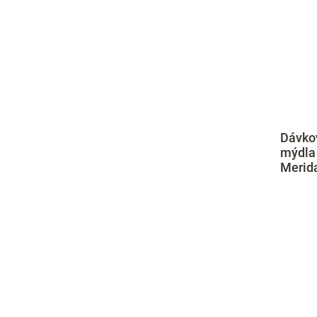
Dávko
mýdla
Merida