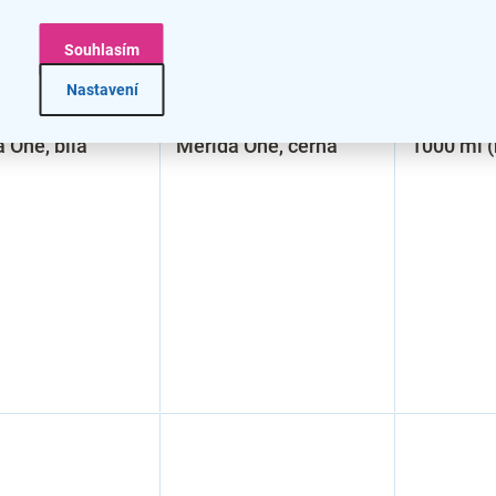
Souhlasím
Nastavení
vač dezinfekce
Dávkovač dezinfekce
Dávkova
) Automatic
(sprej) Automatic
dezinfekč
 One, bílá
Merida One, černá
1000 ml (