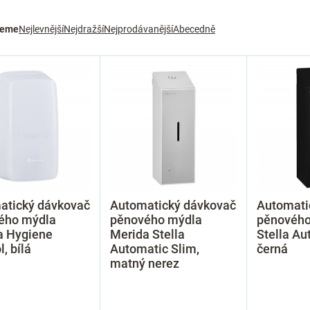
jeme
Nejlevnější
Nejdražší
Nejprodávanější
Abecedně
atický dávkovač
Automatický dávkovač
Automati
ého mýdla
pěnového mýdla
pěnového
a Hygiene
Merida Stella
Stella Au
l, bílá
Automatic Slim,
černá
matný nerez