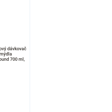
ový dávkovač
 mýdla
ound 700 ml,