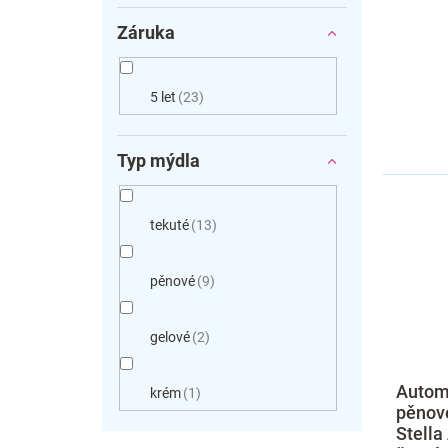
Záruka
5 let
23
Typ mýdla
tekuté
13
pěnové
9
gelové
2
Autom
krém
1
pěnov
Stella