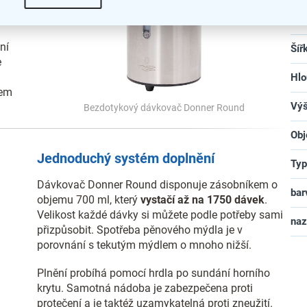
Zár
ní
Šíř
e
Hlo
kem
Vý
Bezdotykový dávkovač Donner Round
Ob
Jednoduchý systém doplnění
Typ
Dávkovač Donner Round disponuje zásobníkem o
bar
objemu 700 ml, který
vystačí až na 1750 dávek
.
Velikost každé dávky si můžete podle potřeby sami
na
přizpůsobit. Spotřeba pěnového mýdla je v
porovnání s tekutým mýdlem o mnoho nižší.
Plnění probíhá pomocí hrdla po sundání horního
krytu. Samotná nádoba je zabezpečena proti
protečení a je taktéž uzamykatelná proti zneužití.