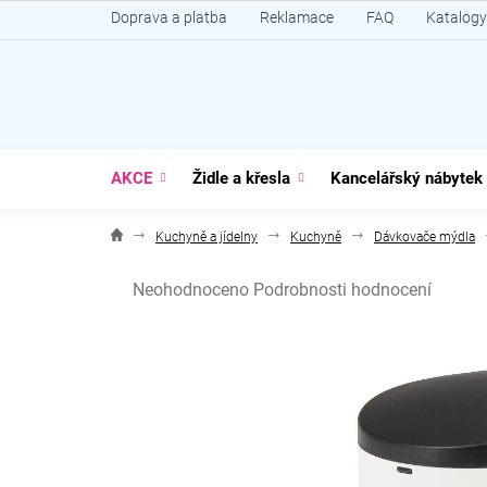
Přejít
Doprava a platba
Reklamace
FAQ
Katalogy
na
obsah
AKCE
Židle a křesla
Kancelářský nábytek
Kuchyně a jídelny
Kuchyně
Dávkovače mýdla
Průměrné
Neohodnoceno
Podrobnosti hodnocení
hodnocení
produktu
je
0,0
z
5
hvězdiček.