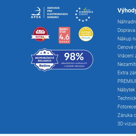
t
í
Výhody
Náhradní
Doprava 
Nákup n
Cenové 
Vrácení 
Nezamít
Extra zá
PREMIU
Nábytek
Technic
Fotorec
Záruka 
3D vizua