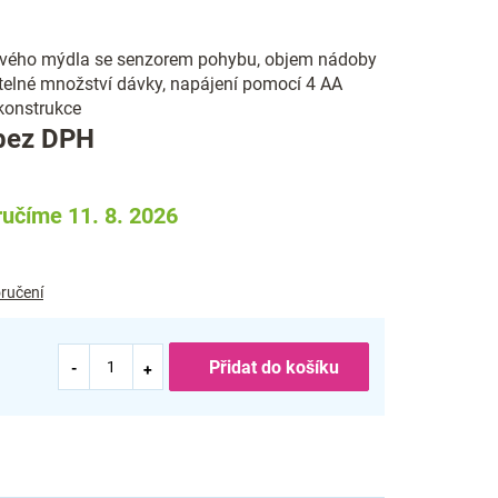
vého mýdla se senzorem pohybu, objem nádoby
telné množství dávky, napájení pomocí 4 AA
 konstrukce
Měrná
bez DPH
cena:
učíme 11. 8. 2026
ručení
Přidat do košíku