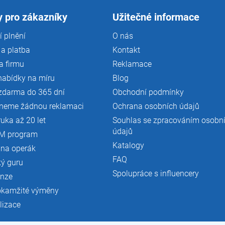
 pro zákazníky
Užitečné informace
 plnění
O nás
a platba
Kontakt
a firmu
Reklamace
nabídky na míru
Blog
zdarma do 365 dní
Obchodní podmínky
neme žádnou reklamaci
Ochrana osobních údajů
ruka až 20 let
Souhlas se zpracováním osobn
údajů
M program
Katalogy
 na operák
FAQ
ký guru
Spolupráce s influencery
enze
okamžité výměny
lizace