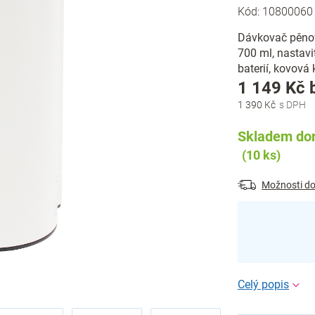
Kód:
10800060
Dávkovač pěno
700 ml, nastavi
baterií, kovová
1 149 Kč 
1 390 Kč
Skladem dor
(10 ks)
Možnosti do