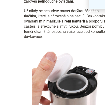
zároveň
jednoduché ovládání
.
Už nikdy se nebudete muset dotýkat žádného
tlačítka, které je přirozeně plné bacilů. Bezkontakt
ovládání
minimalizuje šíření bakterií
a podporuj
častější a efektivnější mytí rukou. Senzor pohybu
téměř okamžitě rozpozná vaše ruce pod kohout
dávkovače.