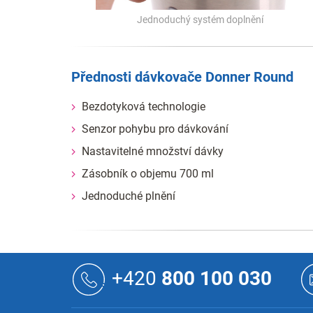
Jednoduchý systém doplnění
Přednosti dávkovače Donner Round
Bezdotyková technologie
Senzor pohybu pro dávkování
Nastavitelné množství dávky
Zásobník o objemu 700 ml
Jednoduché plnění
Z
á
+420
800 100 030
p
a