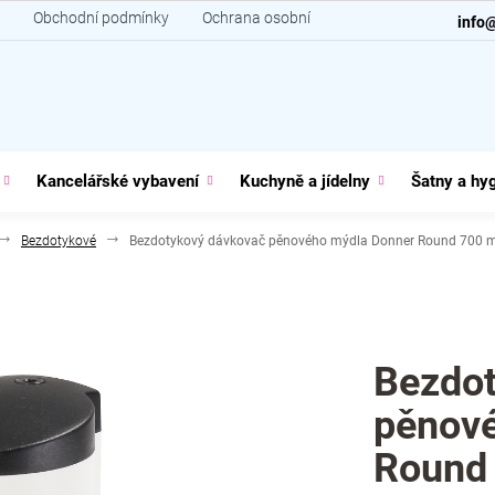
Obchodní podmínky
Ochrana osobních údajů
Kontakt
info
Kancelářské vybavení
Kuchyně a jídelny
Šatny a hy
Bezdotykové
Bezdotykový dávkovač pěnového mýdla Donner Round 700 ml
Bezdot
pěnov
Round 