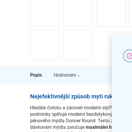
Popis
Hodnocení
Nejefektivnější způsob mytí rukou
Hledáte čistotu a zároveň moderní styl? Přesně t
podmínky splňuje moderní bezdotykový dávkova
pěnového mýdla Donner Round. Tento způsob
dávkování mýdla zaručuje
maximální hygienu
a