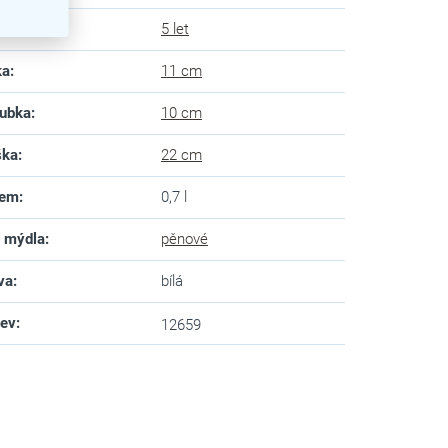
uka
:
5 let
ka
:
11 cm
ubka
:
10 cm
ška
:
22 cm
jem
:
0,7 l
 mýdla
:
pěnové
va
:
bílá
zev
:
12659