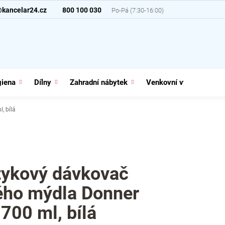
@kancelar24.cz
800 100 030
giena
Dílny
Zahradní nábytek
Venkovní vybavení
, bílá
ykový dávkovač
ého mýdla Donner
700 ml, bílá