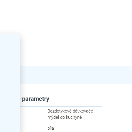
plňkové parametry
Bezdotykové dávkovače
egorie
:
mýdel do kuchyně
va
:
bílá