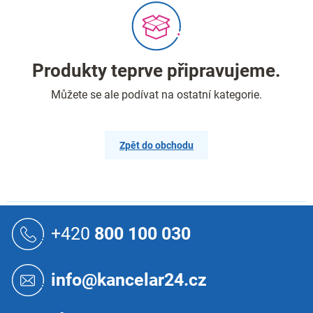
Produkty teprve připravujeme.
Můžete se ale podívat na ostatní kategorie.
Zpět do obchodu
Z
á
+420
800 100 030
p
a
t
info@kancelar24.cz
í