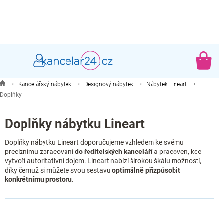
Přejít
na
obsah
NÁ
KO
Kancelářský nábytek
Designový nábytek
Nábytek Lineart
Doplňky
Doplňky nábytku Lineart
Doplňky nábytku Lineart doporučujeme vzhledem ke svému
preciznímu zpracování
do ředitelských kanceláří
a pracoven, kde
vytvoří autoritativní dojem. Lineart nabízí širokou škálu možností,
díky čemuž si můžete svou sestavu
optimálně přizpůsobit
konkrétnímu prostoru
.