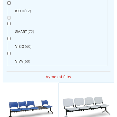
ISO II
12
SMART
72
VISIO
60
VIVA
60
Vymazat filtry
V
ý
p
i
s
p