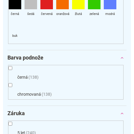
Barva podnože
černá
138
chromovaná
138
Záruka
5 let
240