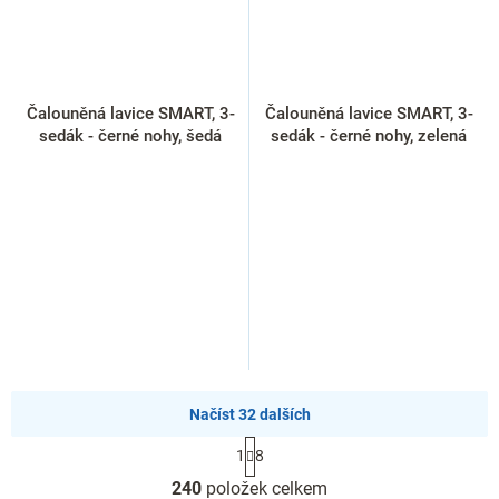
Čalouněná lavice SMART, 3-
Čalouněná lavice SMART, 3-
sedák - černé nohy, šedá
sedák - černé nohy, zelená
Načíst 32 dalších
S
1
8
t
O
r
240
položek celkem