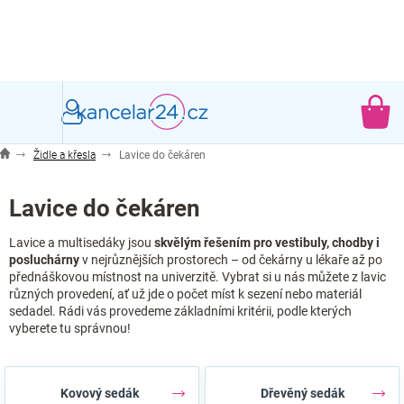
Přejít
na
obsah
NÁ
KO
Židle a křesla
Lavice do čekáren
Lavice do čekáren
Lavice a multisedáky jsou
skvělým řešením pro vestibuly, chodby i
posluchárny
v nejrůznějších prostorech – od čekárny u lékaře až po
přednáškovou místnost na univerzitě. Vybrat si u nás můžete z lavic
různých provedení, ať už jde o počet míst k sezení nebo materiál
sedadel. Rádi vás provedeme základními kritérii, podle kterých
vyberete tu správnou!
Kovový sedák
Dřevěný sedák