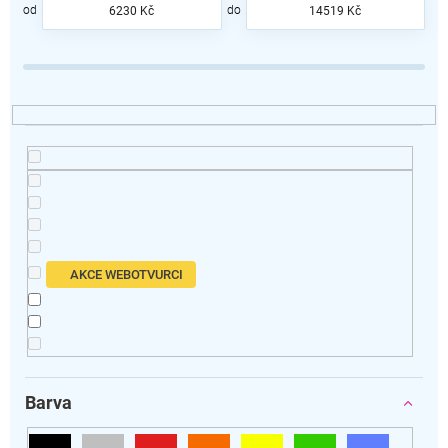
p
6230
Kč
14519
Kč
r
o
d
u
k
t
ů
AKCE WEBOTVURCI
Barva