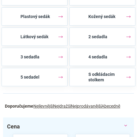
Plastový sedák
Kožený sedák
Látkový sedák
2 sedadla
3 sedadla
4 sedadla
S odkládacím
5 sedadel
stolkem
Ř
Doporučujeme
Nejlevnější
Nejdražší
Nejprodávanější
Abecedně
a
z
e
Cena
n
í