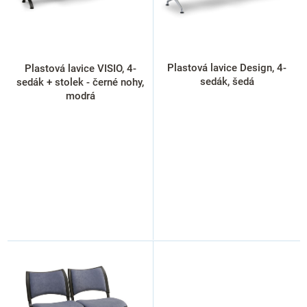
r
o
d
u
k
Plastová lavice Design, 4-
Plastová lavice VISIO, 4-
t
sedák, šedá
sedák + stolek - černé nohy,
ů
modrá