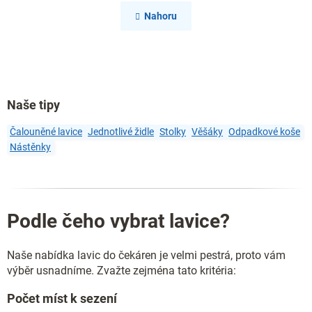
v
á
l
n
Nahoru
k
á
o
d
v
a
á
c
n
í
í
p
Naše tipy
r
v
k
Čalouněné lavice
Jednotlivé židle
Stolky
Věšáky
Odpadkové koše
y
Nástěnky
v
ý
p
i
s
Podle čeho vybrat lavice?
u
Naše nabídka lavic do čekáren je velmi pestrá, proto vám
výběr usnadníme. Zvažte zejména tato kritéria:
Počet míst k sezení