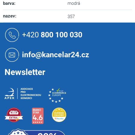
barva
:
modrá
nazev
:
357
Z
á
+420
800 100 030
p
a
t
info@kancelar24.cz
í
Newsletter