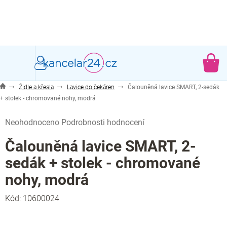
Přejít
na
obsah
NÁ
KO
Židle a křesla
Lavice do čekáren
Čalouněná lavice SMART, 2-sedák
+ stolek - chromované nohy, modrá
Průměrné
Neohodnoceno
Podrobnosti hodnocení
hodnocení
produktu
Čalouněná lavice SMART, 2-
je
sedák + stolek - chromované
0,0
z
nohy, modrá
5
hvězdiček.
Kód:
10600024