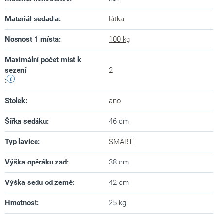
Materiál sedadla
:
látka
Nosnost 1 místa
:
100 kg
Maximální počet míst k
sezení
2
:
Stolek
:
ano
Šířka sedáku
:
46 cm
Typ lavice
:
SMART
Výška opěráku zad
:
38 cm
Výška sedu od země
:
42 cm
Hmotnost
:
25 kg