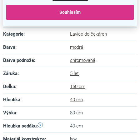
Nosnost jednoho místa je 100 kg
Souhlasím
Doplňkové parametry
Kategorie
:
Lavice do čekáren
Barva
:
modrá
Barva podnože
:
chromovaná
Záruka
:
5 let
Délka
:
150 cm
Hloubka
:
40 cm
Výška
:
80 cm
Hloubka sedáku
:
40 cm
Materiál konstrukce
:
kov