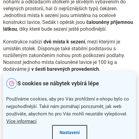
nohami a odkládacím stolkem je skvělým vybavením do
veřejných prostorů, hal či nejrůznějších typů čekáren.
Jednotlivá místa k sezení jsou umístěna na ocelové
konstrukci lavice. Sedák i opěrák jsou
čalouněny příjemnou
látkou
, díky které bude sezení ještě pohodlnější.
Konstrukce nabízí
dvě místa k sezení
, mezi kterými je
umístěn stolek. Disponuje také stabilní podstavou s
rozšířeným zakončením nohou proti poškození podlahy.
Nosnost jednoho místa čalouněné lavice je 100 kg a
dodáváme ji
v šesti barevných provedeních
.
Čalouněnou lavici SMART se stolkem a dvěma místy k
S cookies se nábytek vybírá lépe
sezení dodáváme také
v provedení s
černými nohami
.
Používáme cookies, aby pro Vás prohlížení e-shopu bylo co
Hlavní přednosti čalouněné lavice SMART
nejpohodlnější. Také nám pomáhají porozumět, jak web
používáte, abychom ho pro Vás mohli neustále vylepšovat.
Čalouněná lavice SMART nabízí široké spektrum využití
Více informací
Stabilní konstrukce poskytuje dvě místa k sezení a stolek
Nastavení
Pohodlí a příjemný vzhled zajistí čalounění látkou