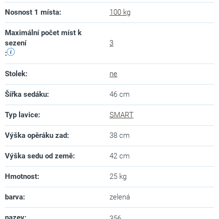
Nosnost 1 místa
:
100 kg
Maximální počet míst k
sezení
3
:
Stolek
:
ne
Šířka sedáku
:
46 cm
Typ lavice
:
SMART
Výška opěráku zad
:
38 cm
Výška sedu od země
:
42 cm
Hmotnost
:
25 kg
barva
:
zelená
nazev
:
356