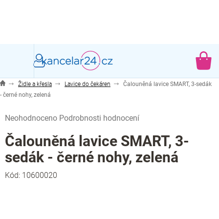
Přejít
na
obsah
NÁ
KO
Židle a křesla
Lavice do čekáren
Čalouněná lavice SMART, 3-sedák
- černé nohy, zelená
Průměrné
Neohodnoceno
Podrobnosti hodnocení
hodnocení
produktu
Čalouněná lavice SMART, 3-
je
sedák - černé nohy, zelená
0,0
z
Kód:
10600020
5
hvězdiček.