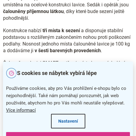
umístěna na ocelové konstrukci lavice. Sedák i opěrák jsou
čalouněny příjemnou látkou
, díky které bude sezení ještě
pohodlnější.
Konstrukce nabízí
tři místa k sezení
a disponuje stabilní
podstavou s rozšířeným zakončením nohou proti poškození
podlahy. Nosnost jednoho místa čalouněné lavice je 100 kg
a dodáváme ji
v šesti barevných provedeních
.
Čalouněnou lavici SMART se třemi místy k sezení dodáváme
také
v provedení s
chromovanými nohami
.
S cookies se nábytek vybírá lépe
Hlavní přednosti čalouněné lavice SMART
Používáme cookies, aby pro Vás prohlížení e-shopu bylo co
Čalouněná lavice SMART nabízí široké spektrum využití
nejpohodlnější. Také nám pomáhají porozumět, jak web
používáte, abychom ho pro Vás mohli neustále vylepšovat.
Stabilní konstrukce poskytuje tři místa k sezení
Více informací
Pohodlí a příjemný vzhled zajistí čalounění látkou
Nastavení
Nosnost jednoho místa je 100 kg