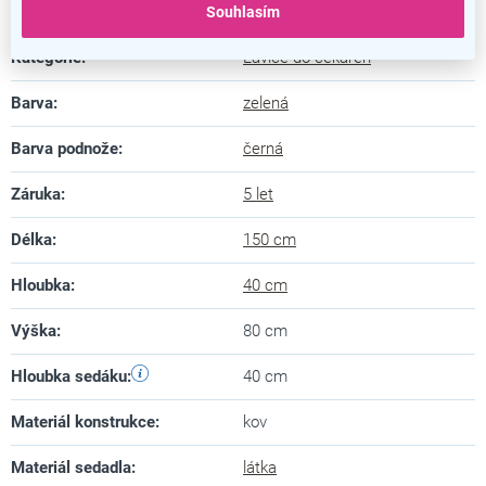
Doplňkové parametry
Souhlasím
Kategorie
:
Lavice do čekáren
Barva
:
zelená
Barva podnože
:
černá
Záruka
:
5 let
Délka
:
150 cm
Hloubka
:
40 cm
Výška
:
80 cm
Hloubka sedáku
:
40 cm
Materiál konstrukce
:
kov
Materiál sedadla
:
látka