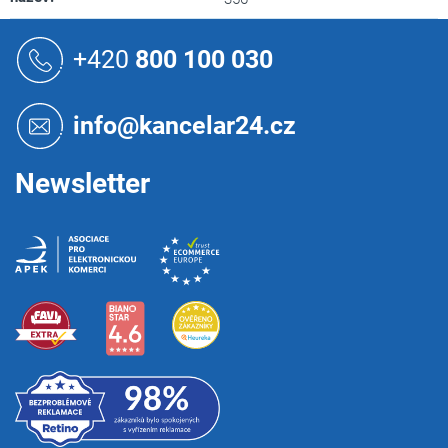
Z
á
+420
800 100 030
p
a
t
info@kancelar24.cz
í
Newsletter