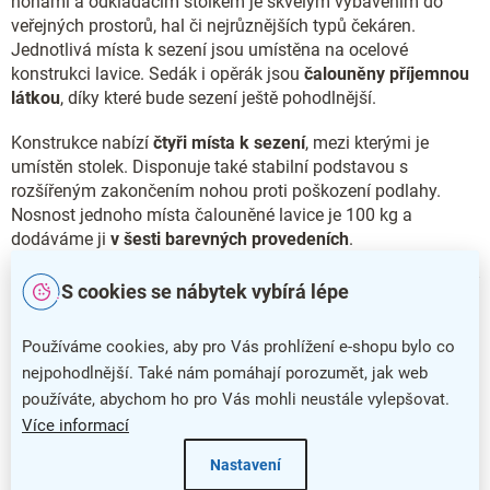
nohami a odkládacím stolkem je skvělým vybavením do
veřejných prostorů, hal či nejrůznějších typů čekáren.
Jednotlivá místa k sezení jsou umístěna na ocelové
konstrukci lavice. Sedák i opěrák jsou
čalouněny příjemnou
látkou
, díky které bude sezení ještě pohodlnější.
Konstrukce nabízí
čtyři místa k sezení
, mezi kterými je
umístěn stolek. Disponuje také stabilní podstavou s
rozšířeným zakončením nohou proti poškození podlahy.
Nosnost jednoho místa čalouněné lavice je 100 kg a
dodáváme ji
v šesti barevných provedeních
.
Čalouněnou lavici SMART se stolkem a čtyřmi místy k sezení
S cookies se nábytek vybírá lépe
dodáváme také
v provedení s
chromovanými nohami
.
Používáme cookies, aby pro Vás prohlížení e-shopu bylo co
Hlavní přednosti čalouněné lavice SMART
nejpohodlnější. Také nám pomáhají porozumět, jak web
používáte, abychom ho pro Vás mohli neustále vylepšovat.
Čalouněná lavice SMART nabízí široké spektrum využití
Více informací
Stabilní konstrukce poskytuje čtyři místa k sezení a stolek
Nastavení
Pohodlí a příjemný vzhled zajistí čalounění látkou