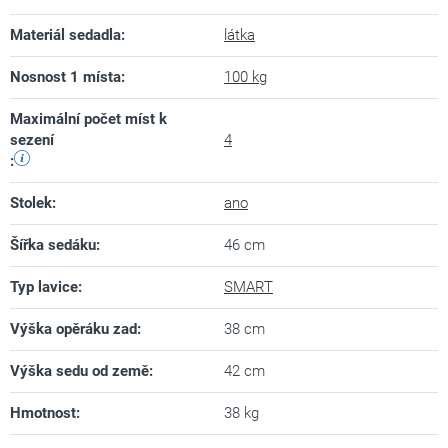
Materiál sedadla
:
látka
Nosnost 1 místa
:
100 kg
Maximální počet míst k
sezení
4
:
Stolek
:
ano
Šířka sedáku
:
46 cm
Typ lavice
:
SMART
Výška opěráku zad
:
38 cm
Výška sedu od země
:
42 cm
Hmotnost
:
38 kg