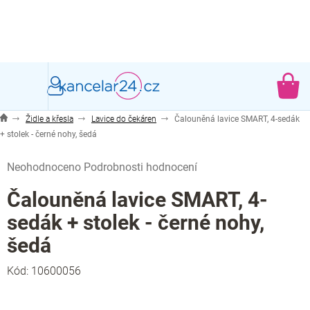
Přejít
na
obsah
NÁ
KO
Židle a křesla
Lavice do čekáren
Čalouněná lavice SMART, 4-sedák
+ stolek - černé nohy, šedá
Průměrné
Neohodnoceno
Podrobnosti hodnocení
hodnocení
produktu
Čalouněná lavice SMART, 4-
je
sedák + stolek - černé nohy,
0,0
z
šedá
5
hvězdiček.
Kód:
10600056