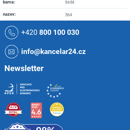
barva
:
šedá
nazev
:
364
Z
á
+420
800 100 030
p
a
t
info@kancelar24.cz
í
Newsletter