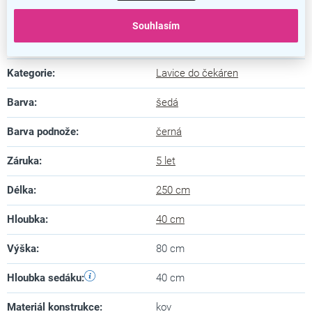
Nosnost jednoho místa je 100 kg
Souhlasím
Doplňkové parametry
Kategorie
:
Lavice do čekáren
Barva
:
šedá
Barva podnože
:
černá
Záruka
:
5 let
Délka
:
250 cm
Hloubka
:
40 cm
Výška
:
80 cm
Hloubka sedáku
:
40 cm
Materiál konstrukce
:
kov