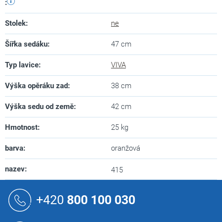
:
Stolek
:
ne
Šířka sedáku
:
47 cm
Typ lavice
:
VIVA
Výška opěráku zad
:
38 cm
Výška sedu od země
:
42 cm
Hmotnost
:
25 kg
barva
:
oranžová
nazev
:
415
Z
á
+420
800 100 030
p
a