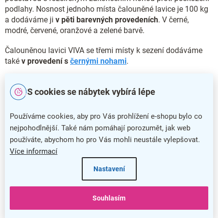
podlahy. Nosnost jednoho místa čalouněné lavice je 100 kg
a dodáváme ji
v pěti barevných provedeních
. V černé,
modré, červené, oranžové a zelené barvě.
Čalouněnou lavici VIVA se třemi místy k sezení dodáváme
také
v provedení s
černými nohami
.
Hlavní přednosti čalouněné lavice VIVA
S cookies se nábytek vybírá lépe
Čalouněná lavice VIVA nabízí široké spektrum využití
Používáme cookies, aby pro Vás prohlížení e-shopu bylo co
Stabilní konstrukce poskytuje tři místa k sezení
nejpohodlnější. Také nám pomáhají porozumět, jak web
Pohodlí a příjemný vzhled zajistí čalounění látkou
používáte, abychom ho pro Vás mohli neustále vylepšovat.
Nosnost jednoho místa je 100 kg
Více informací
Doplňkové parametry
Nastavení
Kategorie
:
Lavice do čekáren
Souhlasím
Barva
:
oranžová