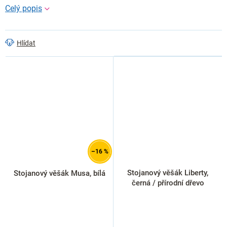
Hlídat
–16 %
Stojanový věšák Liberty,
Stojanový věšák Musa, bílá
černá / přírodní dřevo