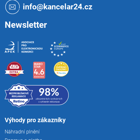
t
info@kancelar24.cz
í
Newsletter
Výhody pro zákazníky
Náhradní plnění