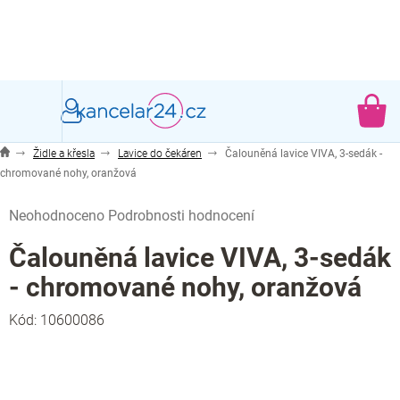
Přejít
na
obsah
NÁ
KO
Židle a křesla
Lavice do čekáren
Čalouněná lavice VIVA, 3-sedák -
chromované nohy, oranžová
Průměrné
Neohodnoceno
Podrobnosti hodnocení
hodnocení
produktu
Čalouněná lavice VIVA, 3-sedák
je
- chromované nohy, oranžová
0,0
z
Kód:
10600086
5
hvězdiček.