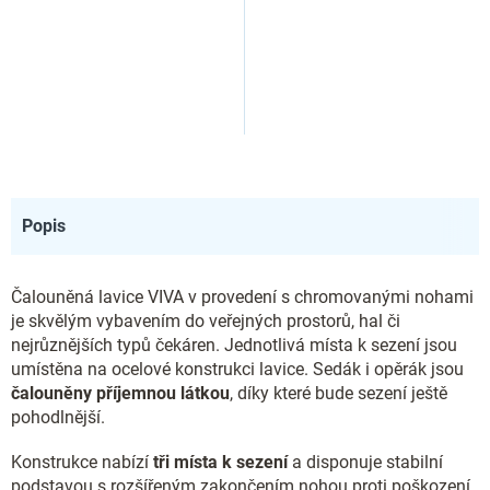
Popis
Čalouněná lavice VIVA v provedení s chromovanými nohami
je skvělým vybavením do veřejných prostorů, hal či
nejrůznějších typů čekáren. Jednotlivá místa k sezení jsou
umístěna na ocelové konstrukci lavice. Sedák i opěrák jsou
čalouněny příjemnou látkou
, díky které bude sezení ještě
pohodlnější.
Konstrukce nabízí
tři místa k sezení
a disponuje stabilní
podstavou s rozšířeným zakončením nohou proti poškození