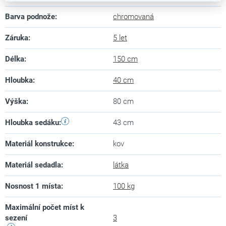
Barva podnože
:
chromovaná
Záruka
:
5 let
Délka
:
150 cm
Hloubka
:
40 cm
Výška
:
80 cm
Hloubka sedáku
:
43 cm
Materiál konstrukce
:
kov
Materiál sedadla
:
látka
Nosnost 1 místa
:
100 kg
Maximální počet míst k
sezení
3