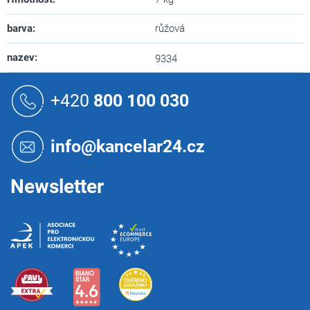
barva
:
růžová
nazev
:
9334
Z
á
+420
800 100 030
p
a
t
info@kancelar24.cz
í
Newsletter