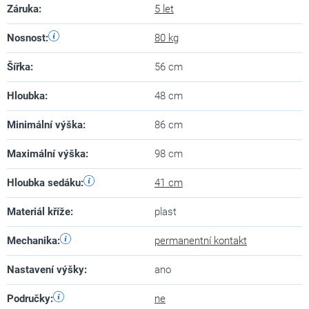
Záruka
:
5 let
Nosnost
:
80 kg
Šířka
:
56 cm
Hloubka
:
48 cm
Minimální výška
:
86 cm
Maximální výška
:
98 cm
Hloubka sedáku
:
41 cm
Materiál kříže
:
plast
Mechanika
:
permanentní kontakt
Nastavení výšky
:
ano
Područky
:
ne