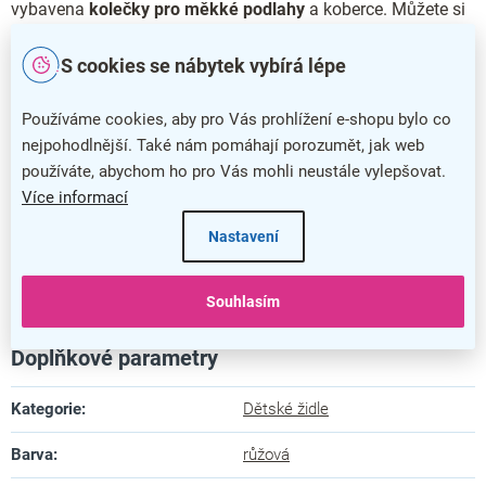
vybavena
kolečky pro měkké podlahy
a koberce. Můžete si
však doobjednat sadu
univerzálních koleček
, která jsou
vhodná pro všechny typy podlah.
S cookies se nábytek vybírá lépe
Hlavní přednosti dětské židle Dingo
Používáme cookies, aby pro Vás prohlížení e-shopu bylo co
nejpohodlnější. Také nám pomáhají porozumět, jak web
Židle je ideální volbou do dětských pokojů
používáte, abychom ho pro Vás mohli neustále vylepšovat.
Nastavitelná výška pro dítě v každém věku
Více informací
Dětská židle Dingo je čalouněna kombinací látky a
Nastavení
síťoviny
Židli dodáváme s kolečky pro měkké podlahy
Souhlasím
Nosný kříž disponuje nosností až 80 kg
Doplňkové parametry
Kategorie
:
Dětské židle
Barva
:
růžová