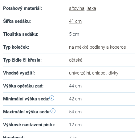
Potahový materiál
:
síťovina
,
látka
Šířka sedáku
:
41 cm
Tloušťka sedáku
:
5 cm
Typ koleček
:
na měkké podlahy a koberce
Typ židle či křesla
:
dětská
Vhodné využití
:
univerzální
,
chlapci
,
dívky
Výška opěráku zad
:
44 cm
Minimální výška sedu
:
42 cm
Maximální výška sedu
:
54 cm
Výškové nastavení pístu
:
12 cm
Hmotnost
:
7 kg