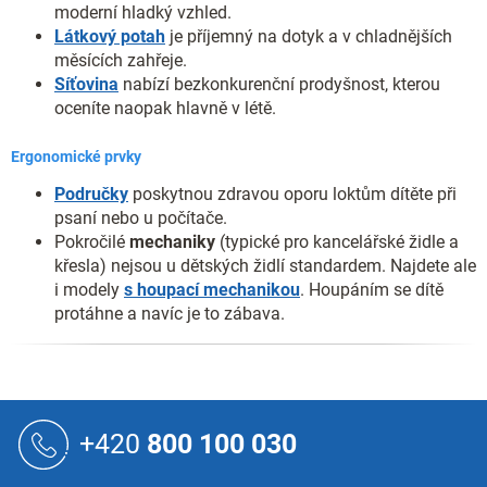
moderní hladký vzhled.
Látkový potah
je příjemný na dotyk a v chladnějších
měsících zahřeje.
Síťovina
nabízí bezkonkurenční prodyšnost, kterou
oceníte naopak hlavně v létě.
Ergonomické prvky
Područky
poskytnou zdravou oporu loktům dítěte při
psaní nebo u počítače.
Pokročilé
mechaniky
(typické pro kancelářské židle a
křesla) nejsou u dětských židlí standardem. Najdete ale
i modely
s houpací mechanikou
. Houpáním se dítě
protáhne a navíc je to zábava.
Z
á
+420
800 100 030
p
a