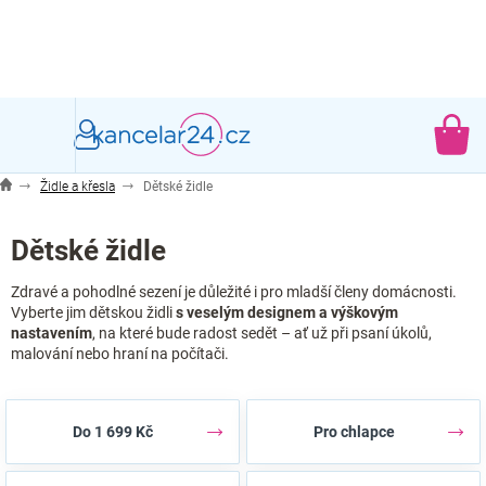
Přejít
na
obsah
NÁ
KO
Židle a křesla
Dětské židle
Dětské židle
Zdravé a pohodlné sezení je důležité i pro mladší členy domácnosti.
Vyberte jim dětskou židli
s veselým designem a výškovým
nastavením
, na které bude radost sedět – ať už při psaní úkolů,
malování nebo hraní na počítači.
Do 1 699 Kč
Pro chlapce