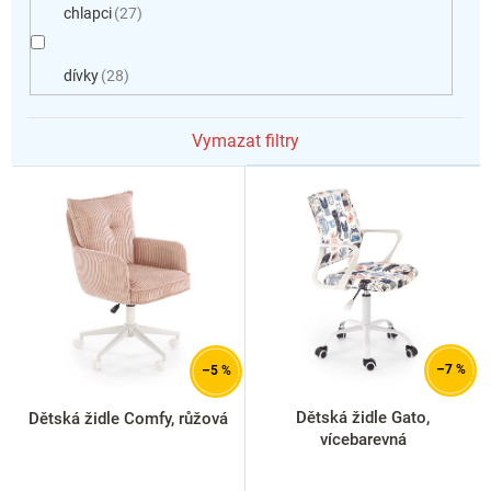
chlapci
27
dívky
28
Vymazat filtry
V
ý
p
i
s
p
r
o
d
–7 %
–5 %
u
k
Dětská židle Gato,
Dětská židle Comfy, růžová
t
vícebarevná
ů