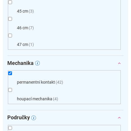
45 cm
3
46 cm
7
47 cm
1
Mechanika
permanentní kontakt
42
houpací mechanika
4
Područky