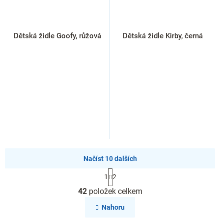
Dětská židle Goofy, růžová
Dětská židle Kirby, černá
Načíst 10 dalších
S
1
2
t
O
r
42
položek celkem
v
á
l
n
Nahoru
k
á