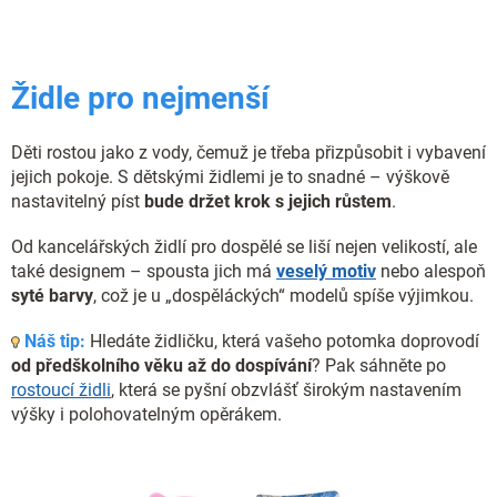
o
d
v
a
á
c
n
í
í
Židle pro nejmenší
p
r
v
Děti rostou jako z vody, čemuž je třeba přizpůsobit i vybavení
k
y
jejich pokoje. S dětskými židlemi je to snadné – výškově
v
nastavitelný píst
bude držet krok s jejich růstem
.
ý
p
Od kancelářských židlí pro dospělé se liší nejen velikostí, ale
i
také designem – spousta jich má
veselý motiv
nebo alespoň
s
syté barvy
, což je u „dospěláckých“ modelů spíše výjimkou.
u
Náš tip:
Hledáte židličku, která vašeho potomka doprovodí
od předškolního věku až do dospívání
? Pak sáhněte po
rostoucí židli
, která se pyšní obzvlášť širokým nastavením
výšky i polohovatelným opěrákem.