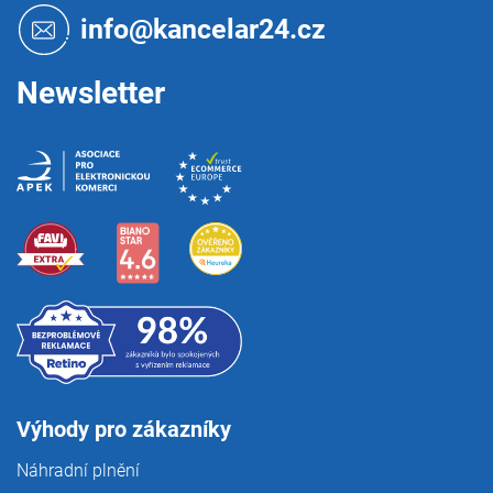
t
info@kancelar24.cz
í
Newsletter
Výhody pro zákazníky
Náhradní plnění