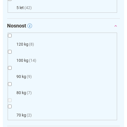
5 let
42
Nosnost
120 kg
8
100 kg
14
90 kg
9
80 kg
7
70 kg
2