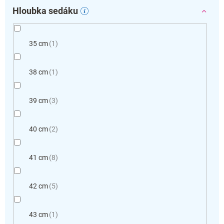
Hloubka sedáku
35 cm
1
38 cm
1
39 cm
3
40 cm
2
41 cm
8
42 cm
5
43 cm
1