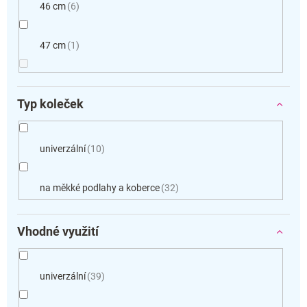
46 cm
6
47 cm
1
Typ koleček
univerzální
10
na měkké podlahy a koberce
32
Vhodné využití
univerzální
39