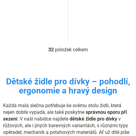
32
položek celkem
O
v
l
á
d
Dětské židle pro dívky – pohodlí,
a
c
ergonomie a hravý design
í
p
r
Každá malá slečna potřebuje ke svému stolu židli, která
v
nejen dobře vypadá, ale také poskytne
správnou oporu při
k
sezení
. V naší nabídce najdete
dětské židle pro dívky
v
y
růžových, ale i jiných barevných variantách, s různými typy
v
opěradel, mechanik a potahových materiálů. Ať už dítě píše
ý