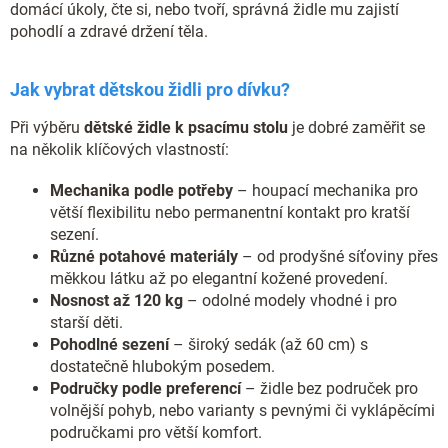
p
domácí úkoly, čte si, nebo tvoří, správná židle mu zajistí
i
pohodlí a zdravé držení těla.
s
u
Jak vybrat dětskou židli pro dívku?
Při výběru
dětské židle k psacímu stolu
je dobré zaměřit se
na několik klíčových vlastností:
Mechanika podle potřeby
– houpací mechanika pro
větší flexibilitu nebo permanentní kontakt pro kratší
sezení.
Různé potahové materiály
– od prodyšné síťoviny přes
měkkou látku až po elegantní kožené provedení.
Nosnost až 120 kg
– odolné modely vhodné i pro
starší děti.
Pohodlné sezení
– široký sedák (až 60 cm) s
dostatečně hlubokým posedem.
Područky podle preferencí
– židle bez područek pro
volnější pohyb, nebo varianty s pevnými či vyklápěcími
područkami pro větší komfort.