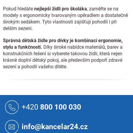
Pokud hledáte
nejlepší židli pro školáka
, zaměřte se na
modely s ergonomicky tvarovaným opěradlem a dostatečně
širokým sedákem. Tyto vlastnosti zajišťují pohodlí i při
delším sezení.
Správná dětská židle pro dívky je kombinací ergonomie,
stylu a funkčnosti.
Díky široké nabídce materiálů, barev a
konstrukčních řešení si vyberete takovou židli, která nejen
krásně doplní dětský pokoj, ale především podpoří zdravé
sezení a pohodlí vašeho dítěte.
Z
á
+420
800 100 030
p
a
t
info@kancelar24.cz
í