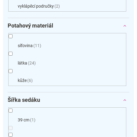
vyklápěcí područky
2
Potahový materiál
síťovina
11
látka
24
kůže
6
Šířka sedáku
39 cm
1