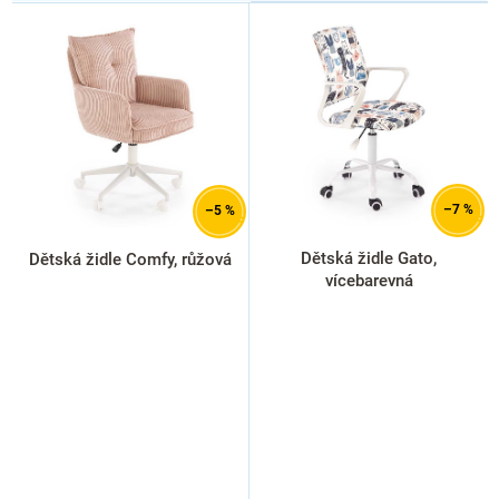
V
ý
p
i
s
p
r
o
d
–7 %
–5 %
u
k
Dětská židle Gato,
Dětská židle Comfy, růžová
t
vícebarevná
ů