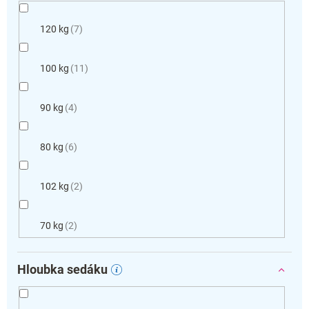
120 kg
7
100 kg
11
90 kg
4
80 kg
6
102 kg
2
70 kg
2
Hloubka sedáku