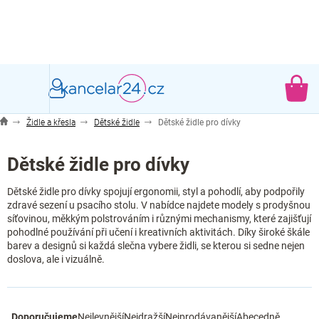
Přejít
na
obsah
NÁ
KO
Židle a křesla
Dětské židle
Dětské židle pro dívky
Dětské židle pro dívky
Dětské židle pro dívky spojují ergonomii, styl a pohodlí, aby podpořily
zdravé sezení u psacího stolu. V nabídce najdete modely s prodyšnou
síťovinou, měkkým polstrováním i různými mechanismy, které zajišťují
pohodlné používání při učení i kreativních aktivitách. Díky široké škále
barev a designů si každá slečna vybere židli, se kterou si sedne nejen
doslova, ale i vizuálně.
Ř
Doporučujeme
Nejlevnější
Nejdražší
Nejprodávanější
Abecedně