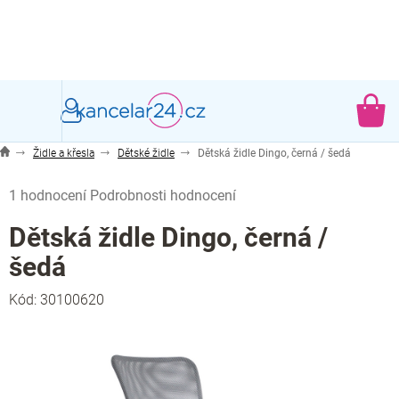
Přejít
na
obsah
NÁ
KO
Židle a křesla
Dětské židle
Dětská židle Dingo, černá / šedá
Průměrné
1 hodnocení
Podrobnosti hodnocení
hodnocení
produktu
Dětská židle Dingo, černá /
je
šedá
5,0
z
Kód:
30100620
5
hvězdiček.