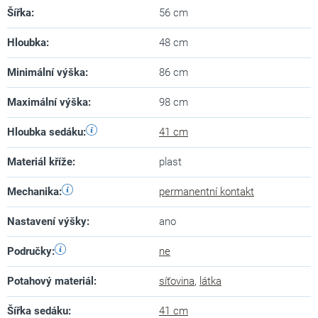
Šířka
:
56 cm
Hloubka
:
48 cm
Minimální výška
:
86 cm
Maximální výška
:
98 cm
Hloubka sedáku
:
41 cm
Materiál kříže
:
plast
Mechanika
:
permanentní kontakt
Nastavení výšky
:
ano
Područky
:
ne
Potahový materiál
:
síťovina
,
látka
Šířka sedáku
:
41 cm