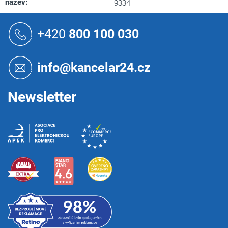
nazev
:
9334
Z
á
+420
800 100 030
p
a
t
info@kancelar24.cz
í
Newsletter