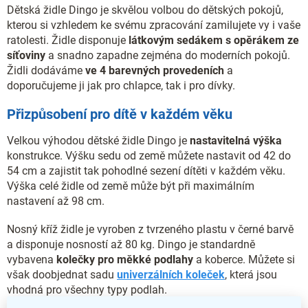
Dětská židle Dingo je skvělou volbou do dětských pokojů,
kterou si vzhledem ke svému zpracování zamilujete vy i vaše
ratolesti. Židle disponuje
látkovým sedákem s opěrákem ze
síťoviny
a snadno zapadne zejména do moderních pokojů.
Židli dodáváme
ve 4 barevných provedeních
a
doporučujeme ji jak pro chlapce, tak i pro dívky.
Přizpůsobení pro dítě v každém věku
Velkou výhodou dětské židle Dingo je
nastavitelná výška
konstrukce. Výšku sedu od země můžete nastavit od 42 do
54 cm a zajistit tak pohodlné sezení dítěti v každém věku.
Výška celé židle od země může být při maximálním
nastavení až 98 cm.
Nosný kříž židle je vyroben z tvrzeného plastu v černé barvě
a disponuje nosností až 80 kg. Dingo je standardně
vybavena
kolečky pro měkké podlahy
a koberce. Můžete si
však doobjednat sadu
univerzálních koleček
, která jsou
vhodná pro všechny typy podlah.