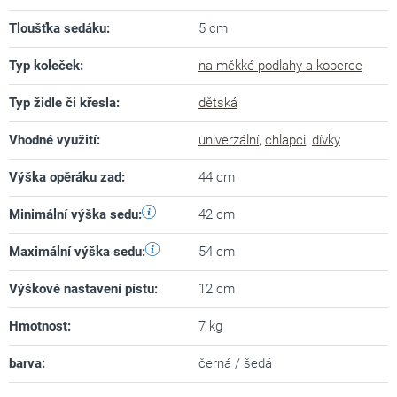
Tloušťka sedáku
:
5 cm
Typ koleček
:
na měkké podlahy a koberce
Typ židle či křesla
:
dětská
Vhodné využití
:
univerzální
,
chlapci
,
dívky
Výška opěráku zad
:
44 cm
Minimální výška sedu
:
42 cm
Maximální výška sedu
:
54 cm
Výškové nastavení pístu
:
12 cm
Hmotnost
:
7 kg
barva
:
černá / šedá