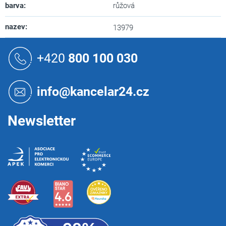
barva
:
růžová
nazev
:
13979
Z
á
+420
800 100 030
p
a
t
info@kancelar24.cz
í
Newsletter