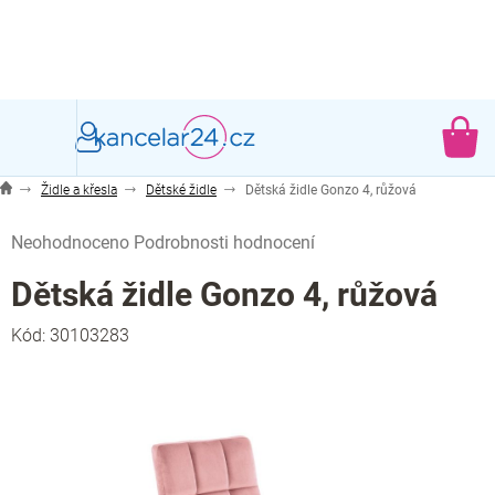
Přejít
na
obsah
NÁ
KO
Židle a křesla
Dětské židle
Dětská židle Gonzo 4, růžová
Průměrné
Neohodnoceno
Podrobnosti hodnocení
hodnocení
produktu
Dětská židle Gonzo 4, růžová
je
0,0
Kód:
30103283
z
5
hvězdiček.