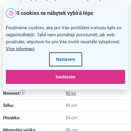
nastavením sedáku,
který se ovládá pomocí páčky umístěné
pod sedadlem.
S cookies se nábytek vybírá lépe
Používáme cookies, aby pro Vás prohlížení e-shopu bylo co
nejpohodlnější. Také nám pomáhají porozumět, jak web
používáte, abychom ho pro Vás mohli neustále vylepšovat.
Doplňkové parametry
Více informací
Kategorie
:
Dětské židle
Nastavení
Barva
:
růžová
Souhlasím
Záruka
:
5 let
Nosnost
:
90 kg
Šířka
:
45 cm
Hloubka
:
54 cm
Minimální výška
:
98 cm