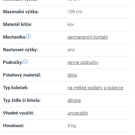
Maximální výška
:
109 cm
Materiál kříže
:
kov
Mechanika
:
permanentní kontakt
Nastavení výšky
:
ano
Područky
:
pevné područky
Potahový materiál
:
látka
Typ koleček
:
na měkké podlahy a koberce
Typ židle či křesla
:
dětská
Vhodné využití
:
univerzální
Hmotnost
:
9 kg