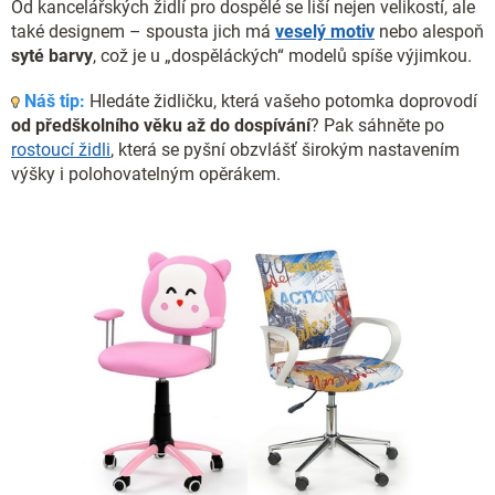
y
Od kancelářských židlí pro dospělé se liší nejen velikostí, ale
v
také designem – spousta jich má
veselý motiv
nebo alespoň
ý
syté barvy
, což je u „dospěláckých“ modelů spíše výjimkou.
p
i
Náš tip:
Hledáte židličku, která vašeho potomka doprovodí
s
od předškolního věku až do dospívání
? Pak sáhněte po
u
rostoucí židli
, která se pyšní obzvlášť širokým nastavením
výšky i polohovatelným opěrákem.