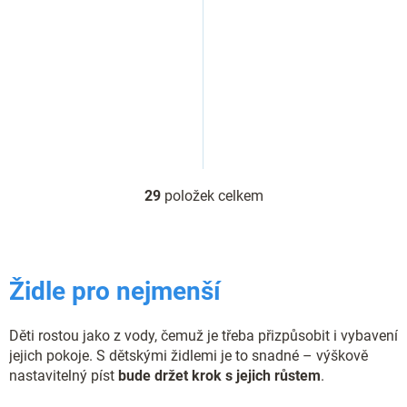
29
položek celkem
O
v
l
á
d
Židle pro nejmenší
a
c
í
Děti rostou jako z vody, čemuž je třeba přizpůsobit i vybavení
p
jejich pokoje. S dětskými židlemi je to snadné – výškově
r
v
nastavitelný píst
bude držet krok s jejich růstem
.
k