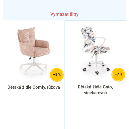
Vymazat filtry
V
ý
p
i
s
p
r
o
d
–7 %
–5 %
u
k
Dětská židle Gato,
Dětská židle Comfy, růžová
t
vícebarevná
ů