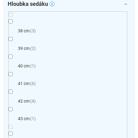
Hloubka sedáku
38 cm
3
39 cm
2
40 cm
1
41 cm
6
42 cm
4
43 cm
1