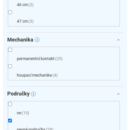
46 cm
2
47 cm
3
Mechanika
permanentní kontakt
25
houpací mechanika
4
Područky
ne
15
pevné područky
29