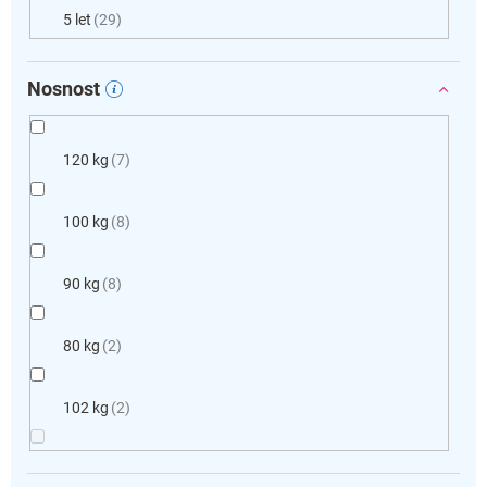
5 let
29
Nosnost
120 kg
7
100 kg
8
90 kg
8
80 kg
2
102 kg
2