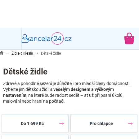
Přejít
na
obsah
NÁ
KO
Židle a křesla
Dětské židle
Dětské židle
Zdravé a pohodlné sezení je důležité i pro mladší členy domácnosti.
Vyberte jim dětskou židli
s veselým designem a výškovým
nastavením
, na které bude radost sedět – ať už při psaní úkolů,
malování nebo hraní na počítači.
Do 1 699 Kč
Pro chlapce