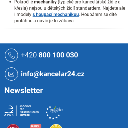
Pokročilé
mechaniky
(typické pro kancelářské židle a
křesla) nejsou u dětských židlí standardem. Najdete ale
i modely
s houpací mechanikou
. Houpáním se dítě
protáhne a navíc je to zábava.
Z
á
+420
800 100 030
p
a
t
info@kancelar24.cz
í
Newsletter