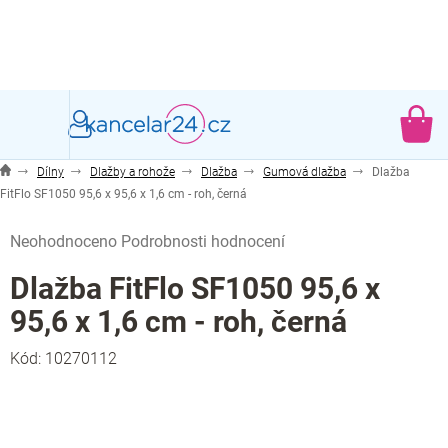
Přejít
na
obsah
NÁ
KO
Dílny
Dlažby a rohože
Dlažba
Gumová dlažba
Dlažba
FitFlo SF1050 95,6 x 95,6 x 1,6 cm - roh, černá
Průměrné
Neohodnoceno
Podrobnosti hodnocení
hodnocení
produktu
Dlažba FitFlo SF1050 95,6 x
je
95,6 x 1,6 cm - roh, černá
0,0
z
Kód:
10270112
5
hvězdiček.