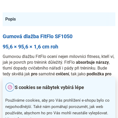
Popis
Gumová dlažba FitFlo SF1050
95,6 × 95,6 × 1,6 cm roh
Gumovou dlažbu FitFlo ocení nejen milovníci fitness, kteří ví,
jak je povrch pro trénink důležitý. FitFlo
absorbuje nárazy
,
tlumí dopady cvičebního nářadí i pády při tréninku. Bude
tedy skvělá jak
pro
samotné
cvičení
, tak jako
podložka pro
nástroje
či odkládací plocha
pro činky
.
S cookies se nábytek vybírá lépe
Dlažba najde uplatnění
v profesionálních fitness centrech a
posilovnách
. Výška tvrzené pryže zaručuje lehké odpružení a
Používáme cookies, aby pro Vás prohlížení e-shopu bylo co
chrání tak klouby sportovců. Slibuje ale i ochranu povrchu
nejpohodlnější. Také nám pomáhají porozumět, jak web
před nárazy těžkých strojů.
používáte, abychom ho pro Vás mohli neustále vylepšovat.