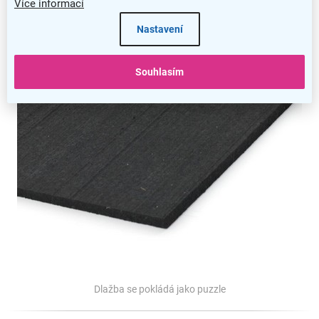
Více informací
Nastavení
Souhlasím
Dlažba se pokládá jako puzzle