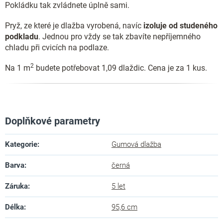
Pokládku tak zvládnete úplně sami.
Pryž, ze které je dlažba vyrobená, navíc
izoluje od studeného
podkladu
. Jednou pro vždy se tak zbavíte nepříjemného
chladu při cvicích na podlaze.
2
Na 1 m
budete potřebovat 1,09 dlaždic. Cena je za 1 kus.
Doplňkové parametry
Kategorie
:
Gumová dlažba
Barva
:
černá
Záruka
:
5 let
Délka
:
95,6 cm