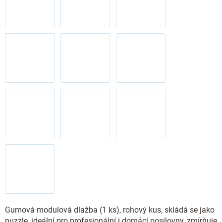
Gumová modulová dlažba (1 ks), rohový kus, skládá se jako
puzzle, ideální pro profesionální i domácí posilovny, zmírňuje