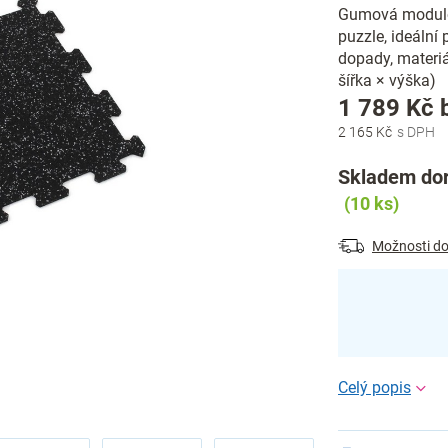
Gumová modulov
puzzle, ideální
dopady, materiá
šířka × výška)
1 789 Kč 
2 165 Kč
Skladem dor
(10 ks)
Možnosti do