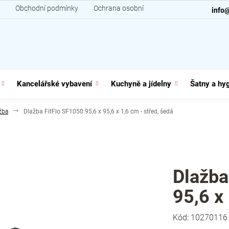
Obchodní podmínky
Ochrana osobních údajů
Kontakt
info
Kancelářské vybavení
Kuchyně a jídelny
Šatny a hy
žba
Dlažba FitFlo SF1050 95,6 x 95,6 x 1,6 cm - střed, šedá
Dlažba
95,6 x
Kód:
10270116