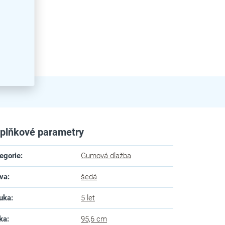
plňkové parametry
egorie
:
Gumová dlažba
va
:
šedá
uka
:
5 let
ka
:
95,6 cm