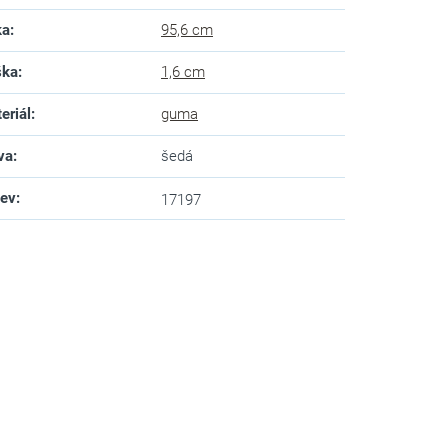
ka
:
95,6 cm
ška
:
1,6 cm
eriál
:
guma
va
:
šedá
zev
:
17197