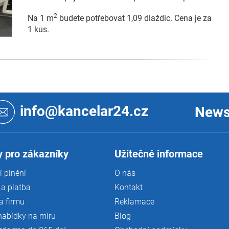
2
Na 1 m
budete potřebovat 1,09 dlaždic. Cena je za
1 kus.
info@kancelar24.cz
News
 pro zákazníky
Užitečné informace
 plnění
O nás
a platba
Kontakt
a firmu
Reklamace
nabídky na míru
Blog