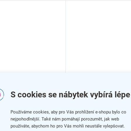
a FitFlo SF1050 95,6 x
S cookies se nábytek vybírá lépe
 1,6 cm - roh, černá
Používáme cookies, aby pro Vás prohlížení e-shopu bylo co
nejpohodlnější. Také nám pomáhají porozumět, jak web
používáte, abychom ho pro Vás mohli neustále vylepšovat.