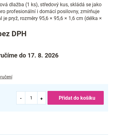
á dlažba (1 ks), středový kus, skládá se jako
 pro profesionální i domácí posilovny, zmírňuje
l je pryž, rozměry 95,6 × 95,6 × 1,6 cm (délka ×
Měrná
bez DPH
cena:
učíme do 17. 8. 2026
ručení
Přidat do košíku