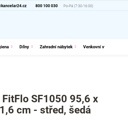
@kancelar24.cz
800 100 030
giena
Dílny
Zahradní nábytek
Venkovní vybavení
 FitFlo SF1050 95,6 x
 1,6 cm - střed, šedá