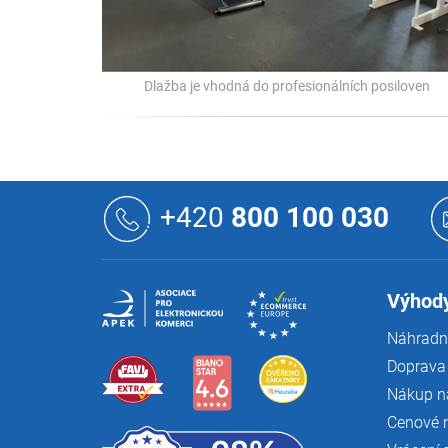
Dlažba je vhodná do profesionálních posiloven
Z
á
+420
800 100 030
p
a
t
í
Výhody
Náhradní
Doprava 
Nákup n
Cenové 