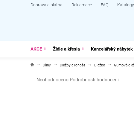
Přejít
Doprava a platba
Reklamace
FAQ
Katalogy
na
obsah
AKCE
Židle a křesla
Kancelářský nábytek
Dílny
Dlažby a rohože
Dlažba
Gumová dla
Průměrné
Neohodnoceno
Podrobnosti hodnocení
hodnocení
produktu
je
0,0
z
5
hvězdiček.