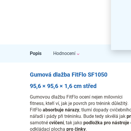
Popis
Hodnocení
Gumová dlažba FitFlo SF1050
95,6 × 95,6 × 1,6 cm střed
Gumovou dlažbu FitFlo ocení nejen milovníci
fitness, kteří ví, jak je povrch pro trénink důležitý.
FitFlo
absorbuje nárazy
, tlumí dopady cvičebníh
nářadí i pády při tréninku. Bude tedy skvělá jak
p
samotné
cvičení
, tak jako
podložka pro nástroje
odkládací plocha
pro činky
.