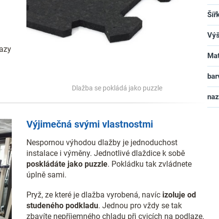
Šíř
Vý
razy
Mat
bar
Dlažba se pokládá jako puzzle
na
Výjimečná svými vlastnostmi
Nespornou výhodou dlažby je jednoduchost
instalace i výměny. Jednotlivé dlaždice k sobě
poskládáte jako puzzle
. Pokládku tak zvládnete
úplně sami.
Pryž, ze které je dlažba vyrobená, navíc
izoluje od
studeného podkladu
. Jednou pro vždy se tak
zbavíte nepříjemného chladu při cvicích na podlaze.