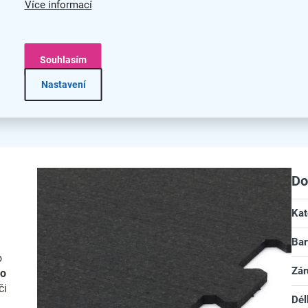
Více informací
Souhlasím
Nastavení
Do
Kat
Bar
o
Zár
ro
či
Dél