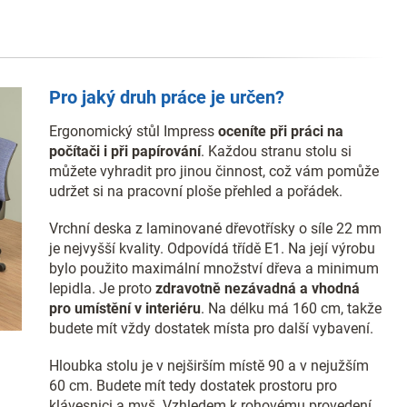
Pro jaký druh práce je určen?
Ergonomický stůl Impress
oceníte při práci na
počítači i při papírování
. Každou stranu stolu si
můžete vyhradit pro jinou činnost, což vám pomůže
udržet si na pracovní ploše přehled a pořádek.
Vrchní deska z laminované dřevotřísky o síle 22 mm
je nejvyšší kvality. Odpovídá třídě E1. Na její výrobu
bylo použito maximální množství dřeva a minimum
lepidla. Je proto
zdravotně nezávadná a vhodná
pro umístění v interiéru
. Na délku má 160 cm, takže
budete mít vždy dostatek místa pro další vybavení.
Hloubka stolu je v nejširším místě 90 a v nejužším
60 cm. Budete mít tedy dostatek prostoru pro
klávesnici a myš. Vzhledem k rohovému provedení