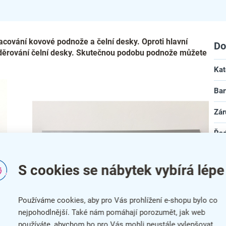
cování kovové podnože a čelní desky. Oproti hlavní
Do
 v děrování čelní desky. Skutečnou podobu podnože můžete
Kat
Bar
Zár
Řad
náb
Dél
S cookies se nábytek vybírá lépe
Hlo
Používáme cookies, aby pro Vás prohlížení e-shopu bylo co
Vý
nejpohodlnější. Také nám pomáhají porozumět, jak web
používáte, abychom ho pro Vás mohli neustále vylepšovat.