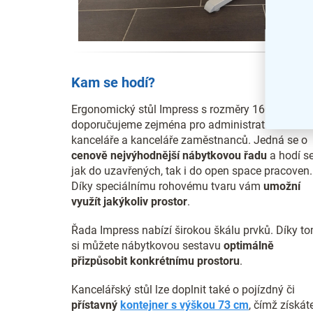
Kam se hodí?
Ergonomický stůl Impress s rozměry 160 x 90 cm
doporučujeme zejména pro administrativní
kanceláře a kanceláře zaměstnanců. Jedná se o
cenově nejvýhodnější nábytkovou řadu
a hodí s
jak do uzavřených, tak i do open space pracoven.
Díky speciálnímu rohovému tvaru vám
umožní
využít jakýkoliv prostor
.
Řada Impress nabízí širokou škálu prvků. Díky t
si můžete nábytkovou sestavu
optimálně
přizpůsobit konkrétnímu prostoru
.
Kancelářský stůl lze doplnit také o pojízdný či
přístavný
kontejner s výškou 73 cm
, čímž získát