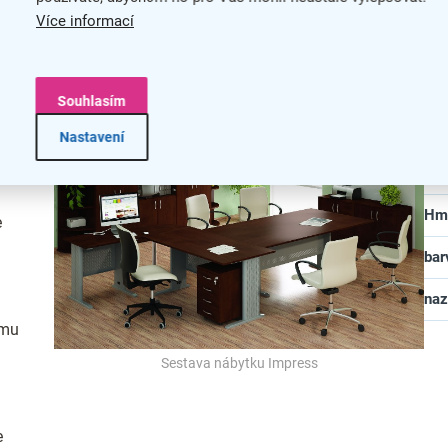
Mat
Více informací
Pro
Rek
Souhlasím
Síl
Nastavení
Tlo
Hm
e
bar
na
omu
Sestava nábytku Impress
e