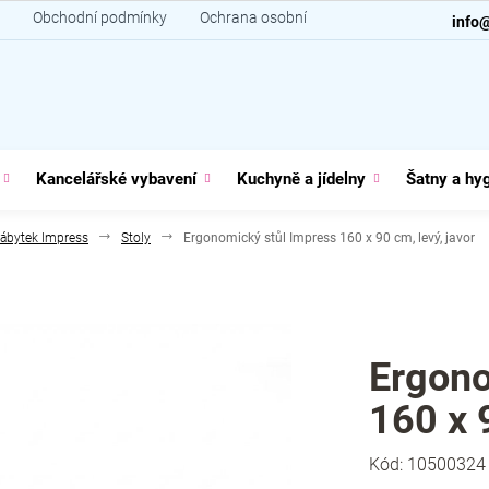
Obchodní podmínky
Ochrana osobních údajů
Kontakt
info
Kancelářské vybavení
Kuchyně a jídelny
Šatny a hy
ábytek Impress
Stoly
Ergonomický stůl Impress 160 x 90 cm, levý, javor
Ergono
160 x 9
Kód:
10500324