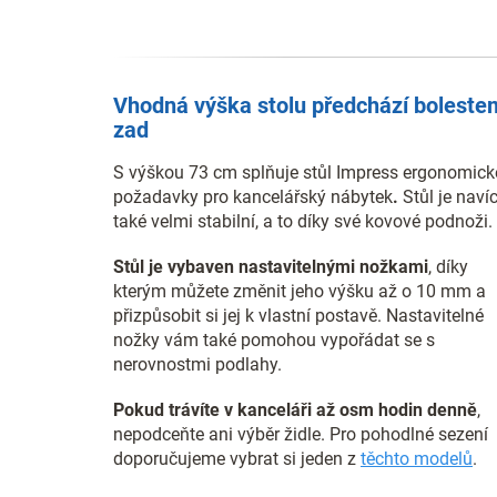
Vhodná výška stolu předchází boleste
zad
S výškou 73 cm splňuje stůl Impress ergonomick
požadavky pro kancelářský nábytek
.
Stůl je naví
také velmi stabilní, a to díky své kovové podnoži.
Stůl je vybaven nastavitelnými nožkami
, díky
kterým můžete změnit jeho výšku až o 10 mm a
přizpůsobit si jej k vlastní postavě. Nastavitelné
nožky vám také pomohou vypořádat se s
nerovnostmi podlahy.
Pokud trávíte v kanceláři až osm hodin denně
,
nepodceňte ani výběr židle. Pro pohodlné sezení
doporučujeme vybrat si jeden z
těchto modelů
.