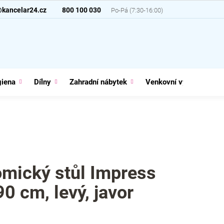
@kancelar24.cz
800 100 030
giena
Dílny
Zahradní nábytek
Venkovní vybavení
mický stůl Impress
0 cm, levý, javor