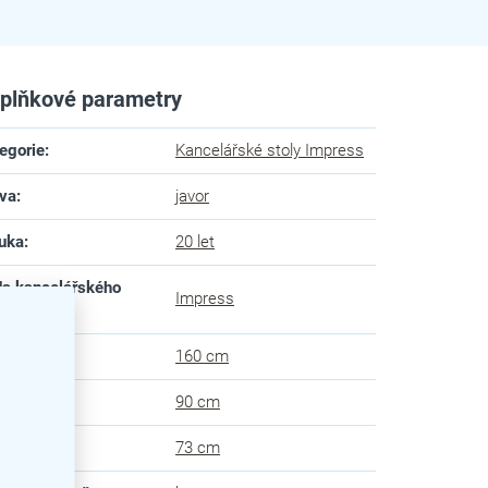
plňkové parametry
egorie
:
Kancelářské stoly Impress
va
:
javor
uka
:
20 let
a kancelářského
Impress
ytku
:
ka
:
160 cm
ubka
:
90 cm
ška
:
73 cm