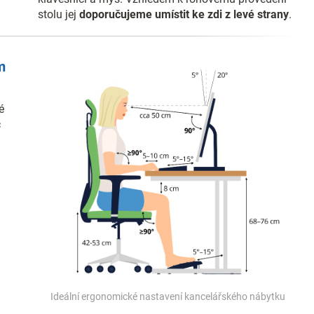
stolu jej
doporučujeme umístit ke zdi z levé strany
.
m
é
c
Ideální ergonomické nastavení kancelářského nábytku