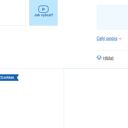
Jak vybrat?
Hlídat
1 ZDARMA