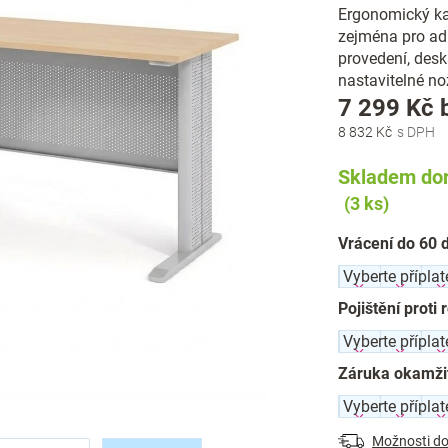
Ergonomický ka
zejména pro adm
provedení, desk
nastavitelné no
7 299 Kč
8 832 Kč
Skladem dor
(3 ks)
Vrácení do 60 
Pojištění proti 
Záruka okamži
Možnosti do