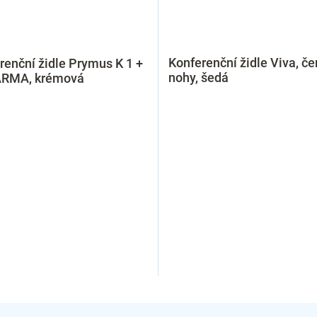
Konferenční židle Viva, če
renční židle Prymus K 1 +
nohy, šedá
ARMA, krémová