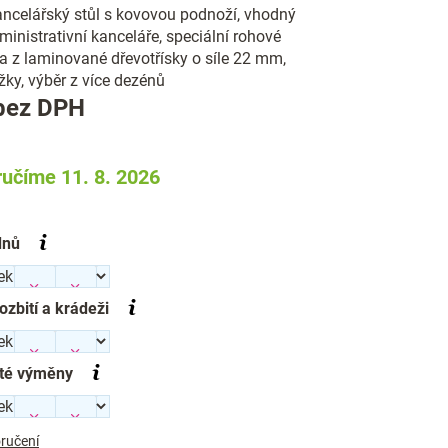
ncelářský stůl s kovovou podnoží, vhodný
inistrativní kanceláře, speciální rohové
a z laminované dřevotřísky o síle 22 mm,
žky, výběr z více dezénů
Měrná
bez DPH
cena:
učíme 11. 8. 2026
dnů
rozbití a krádeži
té výměny
ručení