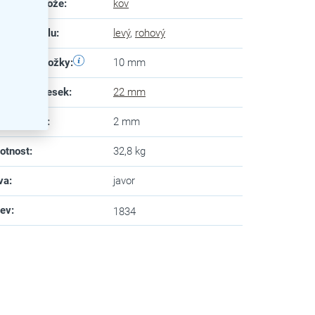
eriál podnože
:
kov
vedení stolu
:
levý
,
rohový
tifikační nožky
:
10 mm
a horních desek
:
22 mm
ušťka hran
:
2 mm
otnost
:
32,8 kg
va
:
javor
zev
:
1834