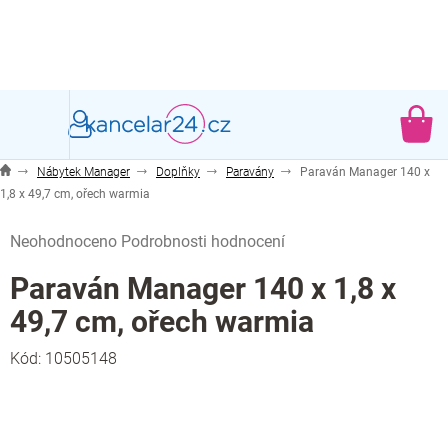
Přejít
na
obsah
NÁ
KO
Nábytek Manager
Doplňky
Paravány
Paraván Manager 140 x
1,8 x 49,7 cm, ořech warmia
Průměrné
Neohodnoceno
Podrobnosti hodnocení
hodnocení
produktu
Paraván Manager 140 x 1,8 x
je
49,7 cm, ořech warmia
0,0
z
Kód:
10505148
5
hvězdiček.