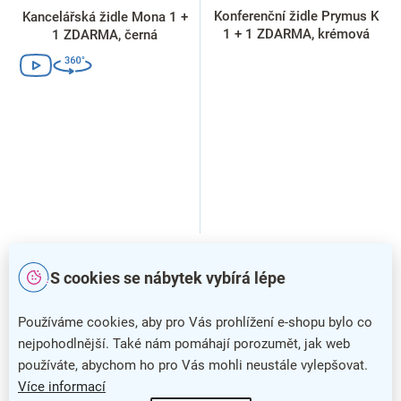
Konferenční židle Prymus K
Kancelářská židle Mona 1 +
1 + 1 ZDARMA, krémová
1 ZDARMA, černá
S cookies se nábytek vybírá lépe
Popis
Používáme cookies, aby pro Vás prohlížení e-shopu bylo co
nejpohodlnější. Také nám pomáhají porozumět, jak web
používáte, abychom ho pro Vás mohli neustále vylepšovat.
Sdílíte-li kancelář s více kolegy a vyžadujete
pro svou práci
soukromí
, doporučujeme doplnit váš
stůl Manager
o
Více informací