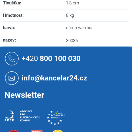
Tloušťka
:
1,8 cm
Hmotnost
:
8 kg
barva
:
ořech warmia
nazev
:
30036
Z
á
+420
800 100 030
p
a
t
info@kancelar24.cz
í
Newsletter