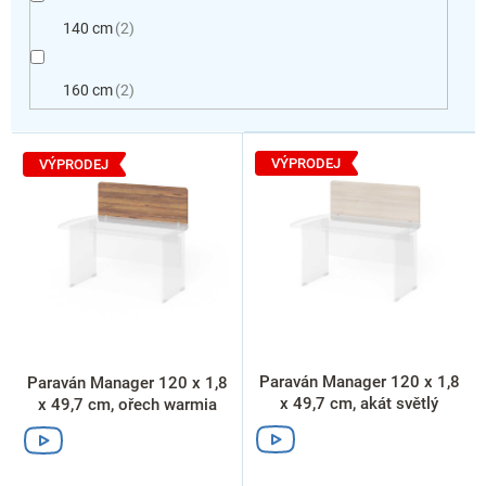
140 cm
2
160 cm
2
V
ý
VÝPRODEJ
VÝPRODEJ
p
i
s
p
r
o
d
u
k
Paraván Manager 120 x 1,8
Paraván Manager 120 x 1,8
t
x 49,7 cm, akát světlý
x 49,7 cm, ořech warmia
ů