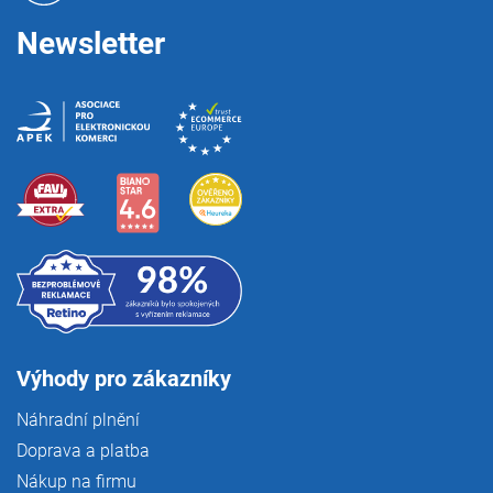
r
v
Newsletter
k
y
v
ý
p
i
s
u
Výhody pro zákazníky
Náhradní plnění
Doprava a platba
Nákup na firmu