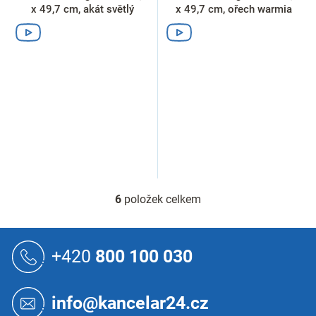
x 49,7 cm, akát světlý
x 49,7 cm, ořech warmia
6
položek celkem
O
v
l
Z
á
á
+420
800 100 030
d
p
a
a
c
t
í
info@kancelar24.cz
í
p