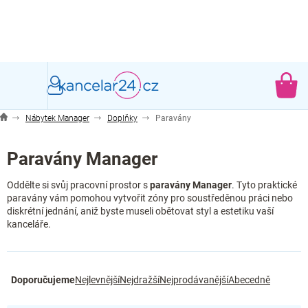
Přejít
na
obsah
NÁ
KO
Nábytek Manager
Doplňky
Paravány
Paravány Manager
Oddělte si svůj pracovní prostor s
paravány Manager
. Tyto praktické
paravány vám pomohou vytvořit zóny pro soustředěnou práci nebo
diskrétní jednání, aniž byste museli obětovat styl a estetiku vaší
kanceláře.
Ř
Doporučujeme
Nejlevnější
Nejdražší
Nejprodávanější
Abecedně
a
z