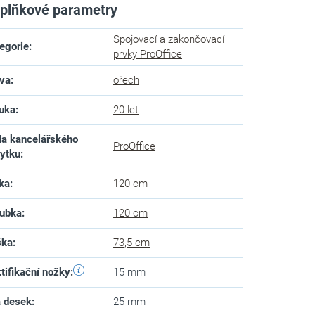
plňkové parametry
Spojovací a zakončovací
egorie
:
prvky ProOffice
va
:
ořech
uka
:
20 let
a kancelářského
ProOffice
ytku
:
ka
:
120 cm
ubka
:
120 cm
ška
:
73,5 cm
tifikační nožky
:
15 mm
a desek
:
25 mm