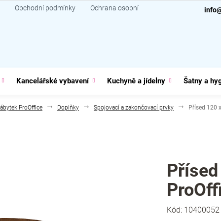
Obchodní podmínky
Ochrana osobních údajů
Kontakt
info
Kancelářské vybavení
Kuchyně a jídelny
Šatny a hy
ábytek ProOffice
Doplňky
Spojovací a zakončovací prvky
Přísed 120 x
Přísed
ProOffi
Kód:
10400052