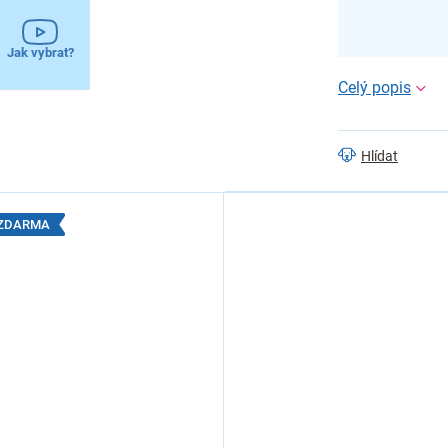
Jak vybrat?
Hlídat
1 ZDARMA