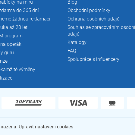
nabídky na míru
Blog
zdarma do 365 dní
Obchodní podmínky
neme žádnou reklamaci
Ochrana osobních údajů
ruka až 20 let
Souhlas se zpracováním osobn
údajů
M program
Katalogy
 na operák
FAQ
ký guru
Spolupráce s influencery
enze
okamžité výměny
lizace
yhrazena.
Upravit nastavení cookies