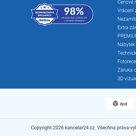
Cenové 
Vrácení 
Nezamít
Extra zá
PREMIU
Nábytek
Technic
Fotorec
Záruka 
3D vizua
Copyright 2026
kancelar24.cz
. Všechna práva v