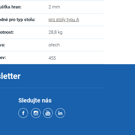
ušťka hran
:
2 mm
dné pro typ stolu
:
pro stoly typu A
otnost
:
28,8 kg
va
:
ořech
zev
:
455
letter
Sledujte nás