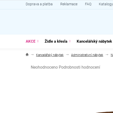
Přejít
Doprava a platba
Reklamace
FAQ
Katalogy
na
obsah
AKCE
Židle a křesla
Kancelářský nábytek
Kancelářský nábytek
Administrativní nábytek
N
Průměrné
Neohodnoceno
Podrobnosti hodnocení
hodnocení
produktu
je
0,0
z
5
hvězdiček.