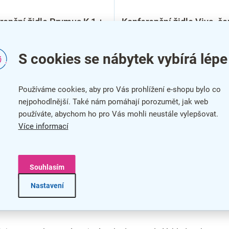
renční židle Prymus K 1 +
Konferenční židle Viva, če
ARMA, krémová
nohy, šedá
S cookies se nábytek vybírá lépe
Používáme cookies, aby pro Vás prohlížení e-shopu bylo co
nejpohodlnější. Také nám pomáhají porozumět, jak web
používáte, abychom ho pro Vás mohli neustále vylepšovat.
Více informací
Souhlasím
Nastavení