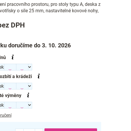
ření pracovního prostoru, pro stoly typu A, deska z
otřísky o síle 25 mm, nastavitelné kovové nohy,
Měrná
bez DPH
cena:
ku doručíme do 3. 10. 2026
dnů
rozbití a krádeži
té výměny
ručení