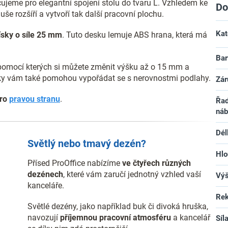
ujeme pro elegantní spojení stolu do tvaru L. Vzhledem ke
Do
duše rozšíří a vytvoří tak další pracovní plochu.
Kat
ísky o síle 25 mm
. Tuto desku lemuje ABS hrana, která má
Bar
 pomocí kterých si můžete změnit výšku až o 15 mm a
nožky vám také pomohou vypořádat se s nerovnostmi podlahy.
Zár
pro
pravou stranu
.
Řad
náb
Dél
Světlý nebo tmavý dezén?
Hlo
Přísed ProOffice nabízíme
ve čtyřech různých
dezénech
, které vám zaručí jednotný vzhled vaší
Vý
kanceláře.
Rek
Světlé dezény, jako například buk či divoká hruška,
navozují
příjemnou pracovní atmosféru
a kancelář
Síl