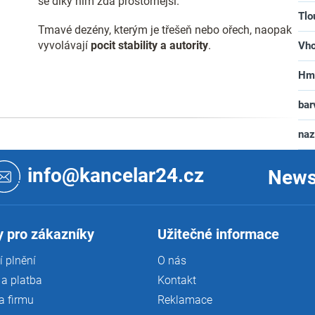
se díky nim zdá prostornější.
Tlo
Tmavé dezény, kterým je třešeň nebo ořech, naopak
vyvolávají
pocit stability a autority
.
Vho
Hm
bar
na
info@kancelar24.cz
News
 pro zákazníky
Užitečné informace
 plnění
O nás
a platba
Kontakt
a firmu
Reklamace