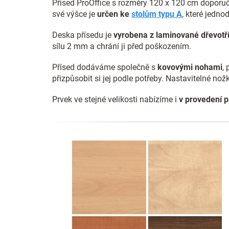
Přísed ProOffice s rozměry 120 x 120 cm doporuč
své výšce je
určen ke
stolům typu A
, které jedno
Deska přísedu je
vyrobena z laminované dřevotř
sílu 2 mm a chrání ji před poškozením.
Přísed dodáváme společně s
kovovými nohami
,
přizpůsobit si jej podle potřeby. Nastavitelné 
Prvek ve stejné velikosti nabízíme i
v provedení 