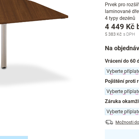
Prvek pro rozší
laminované dřev
4 typy dezénů
4 449 Kč
5 383 Kč
Na objednáv
Vrácení do 60 
Pojištění proti 
Záruka okamži
Možnosti do