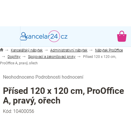
Přejít
na
obsah
NÁ
KO
Kancelářský nábytek
Administrativní nábytek
Nábytek ProOffice
Doplňky
Spojovací a zakončovací prvky
Přísed 120 x 120 cm,
ProOffice A, pravý, ořech
Průměrné
Neohodnoceno
Podrobnosti hodnocení
hodnocení
produktu
Přísed 120 x 120 cm, ProOffice
je
A, pravý, ořech
0,0
z
Kód:
10400056
5
hvězdiček.