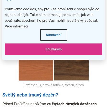
Používáme cookies, aby pro Vás prohlížení e-shopu bylo co
nejpohodlnější. Také nám pomáhají porozumět, jak web
používáte, abychom ho pro Vás mohli neustále vylepšovat.
Více informací
Nastavení
Souhlasím
Dezény: buk, divoká hruška, třešeň, ořech
Světlý nebo tmavý dezén?
Přísed ProOffice nabízíme
ve čtyřech různých dezénech
,