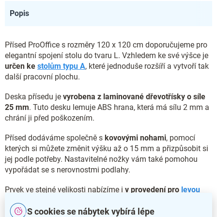
Popis
Přísed ProOffice s rozměry 120 x 120 cm doporučujeme pro
elegantní spojení stolu do tvaru L. Vzhledem ke své výšce je
určen ke
stolům typu A
, které jednoduše rozšíří a vytvoří tak
další pracovní plochu.
Deska přísedu je
vyrobena z laminované dřevotřísky o síle
25 mm
. Tuto desku lemuje ABS hrana, která má sílu 2 mm a
chrání ji před poškozením.
Přísed dodáváme společně s
kovovými nohami
, pomocí
kterých si můžete změnit výšku až o 15 mm a přizpůsobit si
jej podle potřeby. Nastavitelné nožky vám také pomohou
vypořádat se s nerovnostmi podlahy.
Prvek ve stejné velikosti nabízíme i
v provedení pro
levou
stranu
.
S cookies se nábytek vybírá lépe