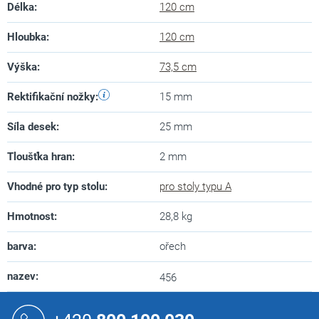
Délka
:
120 cm
Hloubka
:
120 cm
Výška
:
73,5 cm
Rektifikační nožky
:
15 mm
Síla desek
:
25 mm
Tloušťka hran
:
2 mm
Vhodné pro typ stolu
:
pro stoly typu A
Hmotnost
:
28,8 kg
barva
:
ořech
nazev
:
456
Z
á