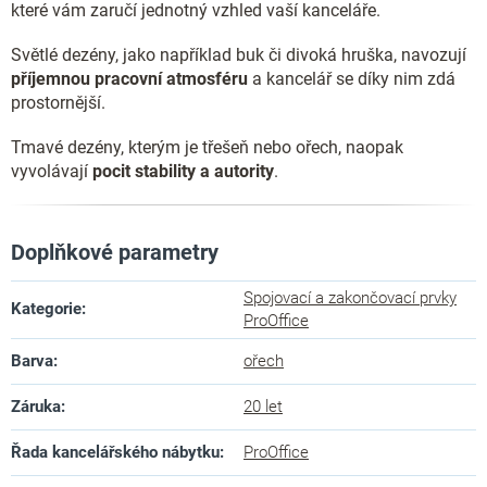
které vám zaručí jednotný vzhled vaší kanceláře.
Světlé dezény, jako například buk či divoká hruška, navozují
příjemnou pracovní atmosféru
a kancelář se díky nim zdá
prostornější.
Tmavé dezény, kterým je třešeň nebo ořech, naopak
vyvolávají
pocit stability a autority
.
Doplňkové parametry
Spojovací a zakončovací prvky
Kategorie
:
ProOffice
Barva
:
ořech
Záruka
:
20 let
Řada kancelářského nábytku
:
ProOffice