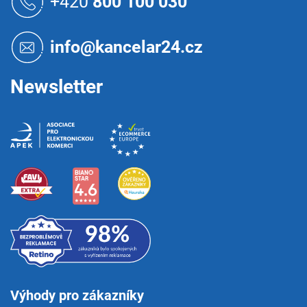
+420
800 100 030
p
a
t
info@kancelar24.cz
í
Newsletter
Výhody pro zákazníky