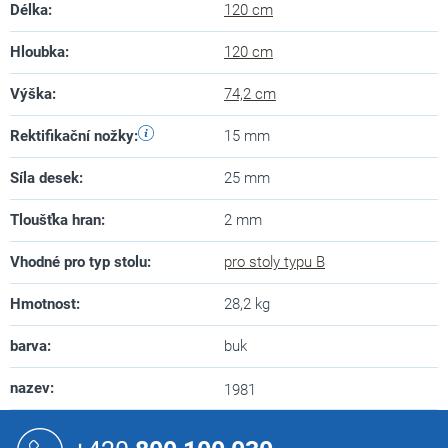
Délka
:
120 cm
Hloubka
:
120 cm
Výška
:
74,2 cm
Rektifikační nožky
:
15 mm
Síla desek
:
25 mm
Tloušťka hran
:
2 mm
Vhodné pro typ stolu
:
pro stoly typu B
Hmotnost
:
28,2 kg
barva
:
buk
nazev
:
1981
Z
á