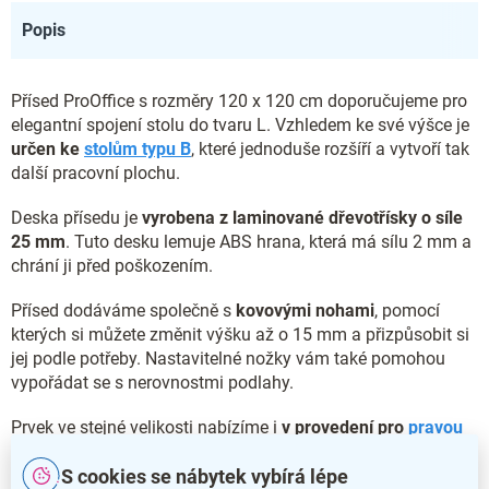
Popis
Přísed ProOffice s rozměry 120 x 120 cm doporučujeme pro
elegantní spojení stolu do tvaru L. Vzhledem ke své výšce je
určen ke
stolům typu B
, které jednoduše rozšíří a vytvoří tak
další pracovní plochu.
Deska přísedu je
vyrobena z laminované dřevotřísky o síle
25 mm
. Tuto desku lemuje ABS hrana, která má sílu 2 mm a
chrání ji před poškozením.
Přísed dodáváme společně s
kovovými nohami
, pomocí
kterých si můžete změnit výšku až o 15 mm a přizpůsobit si
jej podle potřeby. Nastavitelné nožky vám také pomohou
vypořádat se s nerovnostmi podlahy.
Prvek ve stejné velikosti nabízíme i
v provedení pro
pravou
stranu
.
S cookies se nábytek vybírá lépe