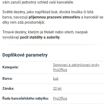
vám zaručí jednotný vzhled vaší kanceláře.
Světlé dezény, jako například buk, divoká hruška či bílá
barva, navozují
příjemnou pracovní atmosféru
a kancelář se
díky nim zdá prostornější.
Tmavé dezény, kterým je třešeň nebo ořech, naopak
vyvolávají
pocit stability a autority
.
Doplňkové parametry
Spojovací a zakončovací prvky
Kategorie
:
ProOffice
Barva
:
buk
Záruka
:
20 let
Řada kancelářského nábytku
:
ProOffice