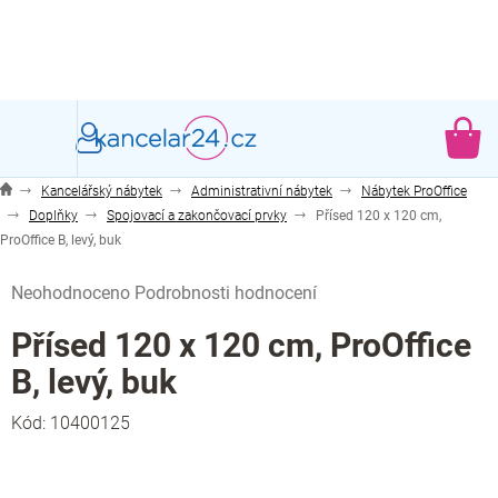
Přejít
na
obsah
NÁ
KO
Kancelářský nábytek
Administrativní nábytek
Nábytek ProOffice
Doplňky
Spojovací a zakončovací prvky
Přísed 120 x 120 cm,
ProOffice B, levý, buk
Průměrné
Neohodnoceno
Podrobnosti hodnocení
hodnocení
produktu
Přísed 120 x 120 cm, ProOffice
je
B, levý, buk
0,0
z
Kód:
10400125
5
hvězdiček.