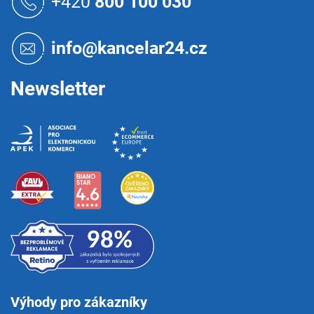
+420
800 100 030
p
a
t
info@kancelar24.cz
í
Newsletter
Výhody pro zákazníky