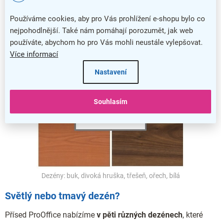
Používáme cookies, aby pro Vás prohlížení e-shopu bylo co
nejpohodlnější. Také nám pomáhají porozumět, jak web
používáte, abychom ho pro Vás mohli neustále vylepšovat.
Více informací
Nastavení
Souhlasím
Dezény: buk, divoká hruška, třešeň, ořech, bílá
Světlý nebo tmavý dezén?
Přísed ProOffice nabízíme
v pěti různých dezénech
, které