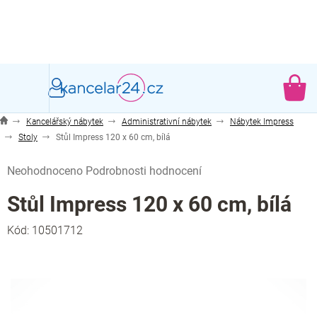
Přejít
na
obsah
NÁ
KO
Kancelářský nábytek
Administrativní nábytek
Nábytek Impress
Stoly
Stůl Impress 120 x 60 cm, bílá
Průměrné
Neohodnoceno
Podrobnosti hodnocení
hodnocení
produktu
Stůl Impress 120 x 60 cm, bílá
je
0,0
Kód:
10501712
z
5
hvězdiček.