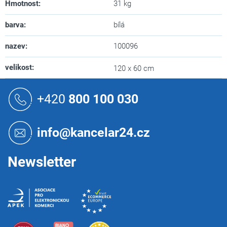
Hmotnost
:
31 kg
barva
:
bílá
nazev
:
100096
velikost
:
120 x 60 cm
Z
á
+420
800 100 030
p
a
t
info@kancelar24.cz
í
Newsletter