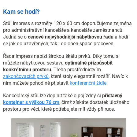
Kam se hodí?
Stůl Impress s rozměry 120 x 60 cm doporučujeme zejména
pro administrativní kanceláře a kanceláře zaměstnanců.
Jedná se o
cenově nejvýhodnější nábytkovou řadu
a hodí
se jak do uzavřených, tak i do open space pracoven.
Řada Impress nabízí širokou škálu prvků. Díky tomu si
můžete nábytkovou sestavu
optimálně přizpůsobit
konkrétnímu prostoru
. Třeba prostřednictvím
zakončovacích prvků
, které stoly elegantně rozšíří. Navíc k
nim můžete pohodlně přistavit
konferenční židle
.
Kancelářský stůl lze doplnit také o pojízdný či
přístavný
kontejner s výškou 76 cm
, čímž získáte dostatek úložného
prostoru pro věci, které potřebujete mít vždy při ruce.