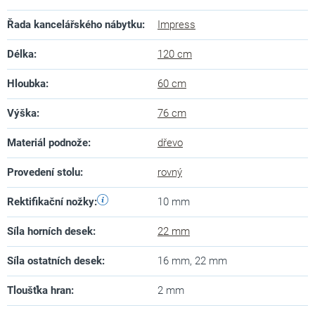
Řada kancelářského nábytku
:
Impress
Délka
:
120 cm
Hloubka
:
60 cm
Výška
:
76 cm
Materiál podnože
:
dřevo
Provedení stolu
:
rovný
Rektifikační nožky
:
10 mm
Síla horních desek
:
22 mm
Síla ostatních desek
:
16 mm, 22 mm
Tloušťka hran
:
2 mm