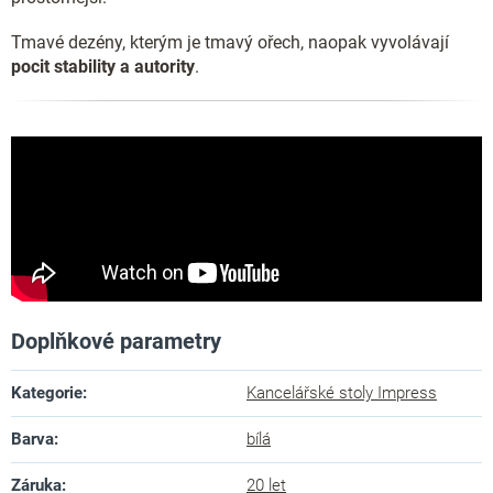
Tmavé dezény, kterým je tmavý ořech, naopak vyvolávají
pocit stability a autority
.
Doplňkové parametry
Kategorie
:
Kancelářské stoly Impress
Barva
:
bílá
Záruka
:
20 let