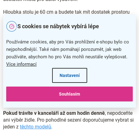
Hloubka stolu je 60 cm a budete tak mít dostatek prostoru
pro klávesnici a myš.
S cookies se nábytek vybírá lépe
Vhodná výška stolu předchází bolestem zad
Používáme cookies, aby pro Vás prohlížení e-shopu bylo co
nejpohodlnější. Také nám pomáhají porozumět, jak web
S výškou 76 cm splňuje stůl Impress ergonomické
používáte, abychom ho pro Vás mohli neustále vylepšovat.
požadavky pro kancelářský nábytek
.
Stojí na plné dřevěné
Více informací
podnoži z laminované dřevotřísky o tloušťce 16 mm.
Nastavení
Stůl je vybaven nastavitelnými nožkami
, díky kterým můžete
změnit jeho výšku až o 10 mm a přizpůsobit si jej k vlastní
postavě. Nastavitelné nožky vám také pomohou vypořádat
Souhlasím
se s nerovnostmi podlahy.
Pokud trávíte v kanceláři až osm hodin denně
, nepodceňte
ani výběr židle. Pro pohodlné sezení doporučujeme vybrat si
jeden z
těchto modelů
.