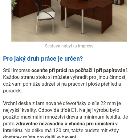
Sestava nábytku Impress
Pro jaký druh práce je určen?
Stůl Impress
oceníte při práci na počítači i při papírování
.
Každou stranu stolu si můžete vyhradit pro jinou činnost,
což vám pomůže udržet si na pracovní ploše přehled a
pořádek.
Vrchní deska z laminované dřevotřísky o síle 22 mm je
nejvyšší kvality. Odpovídá třídě E1. Na její výrobu bylo
použito maximální množství dřeva a minimum lepidla. Je
proto
zdravotně nezávadná a vhodná pro umístění v
interiéru
. Na délku má 120 cm, takže budete mít vždy
dostatek místa pro další vybavení.