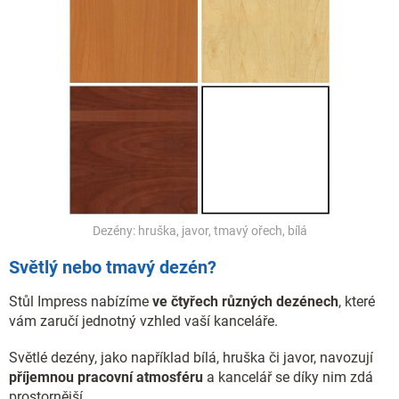
Dezény: hruška, javor, tmavý ořech, bílá
Světlý nebo tmavý dezén?
Stůl Impress nabízíme
ve čtyřech různých dezénech
, které
vám zaručí jednotný vzhled vaší kanceláře.
Světlé dezény, jako například bílá, hruška či javor, navozují
příjemnou pracovní atmosféru
a kancelář se díky nim zdá
prostornější.