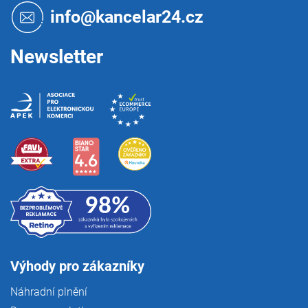
t
info@kancelar24.cz
í
Newsletter
Výhody pro zákazníky
Náhradní plnění