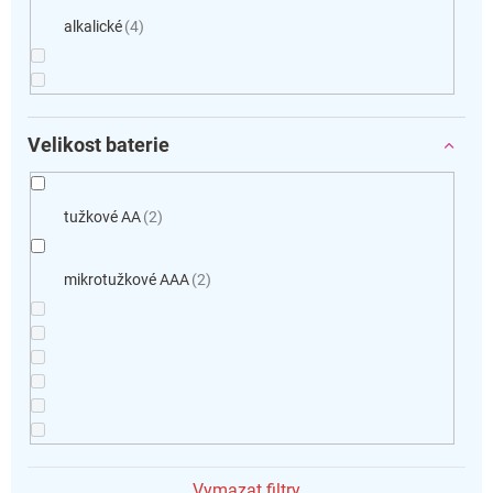
alkalické
4
Velikost baterie
tužkové AA
2
mikrotužkové AAA
2
Vymazat filtry