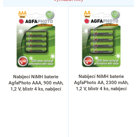
V
ý
p
i
s
p
r
o
d
u
k
Nabíjecí NiMH baterie
Nabíjecí NiMH baterie
t
AgfaPhoto AA, 2300 mAh,
AgfaPhoto AAA, 900 mAh,
ů
1,2 V, blistr 4 ks, nabíjecí
1,2 V, blistr 4 ks, nabíjecí