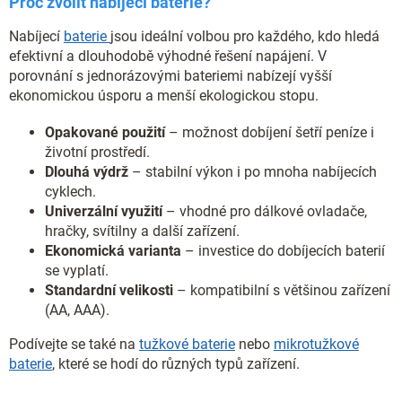
Proč zvolit nabíjecí baterie?
u
Nabíjecí
baterie
jsou ideální volbou pro každého, kdo hledá
efektivní a dlouhodobě výhodné řešení napájení. V
porovnání s jednorázovými bateriemi nabízejí vyšší
ekonomickou úsporu a menší ekologickou stopu.
Opakované použití
– možnost dobíjení šetří peníze i
životní prostředí.
Dlouhá výdrž
– stabilní výkon i po mnoha nabíjecích
cyklech.
Univerzální využití
– vhodné pro dálkové ovladače,
hračky, svítilny a další zařízení.
Ekonomická varianta
– investice do dobíjecích baterií
se vyplatí.
Standardní velikosti
– kompatibilní s většinou zařízení
(AA, AAA).
Podívejte se také na
tužkové baterie
nebo
mikrotužkové
baterie
, které se hodí do různých typů zařízení.