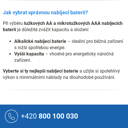
Jak vybrat správnou nabíjecí baterii?
Při výběru
tužkových AA a mikrotužkových AAA nabíjecích
baterií
je důležité zvážit kapacitu a složení:
Alkalické nabíjecí baterie
– ideální pro běžná zařízení
s nižší spotřebou energie.
Vyšší kapacita
– vhodné pro energeticky náročná
zařízení.
Vyberte si ty nejlepší nabíjecí baterie
a užijte si spolehlivý
výkon s minimálními náklady na dlouhodobé používání.
Z
á
+420
800 100 030
p
a