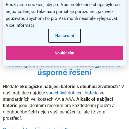
Používáme cookies, aby pro Vás prohlížení e-shopu bylo co
nejpohodlnější. Také nám pomáhají porozumět, jak web
používáte, abychom ho pro Vás mohli neustále vylepšovat.
Více informací
4
položek celkem
O
Nastavení
v
l
á
Souhlasím
d
Nabíjecí baterie – ekologické a
a
c
úsporné řešení
í
p
r
Hledáte
ekologické nabíjecí baterie s dlouhou životností
? V
v
naší nabídce najdete
spolehlivé dobíjecí baterie
ve
k
standardních velikostech AA a AAA.
Alkalické nabíjecí
y
baterie
jsou ideálním řešením pro každodenní použití a
v
dlouhodobě šetří nejen vaši peněženku, ale i životní
ý
p
prostředí.
i
s