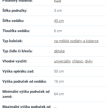
Potahový materiál
:
kůže
Šířka područky
:
3 cm
Šířka sedáku
:
45 cm
Tloušťka sedáku
:
6 cm
Typ koleček
:
na měkké podlahy a koberce
Typ židle či křesla
:
dětská
Vhodné využití
:
univerzální
,
chlapci
,
dívky
Výška opěráku zad
:
50 cm
Výška područek od sedáku
:
16 cm
Minimální výška područek od
64 cm
země
:
Maximální výška područek od