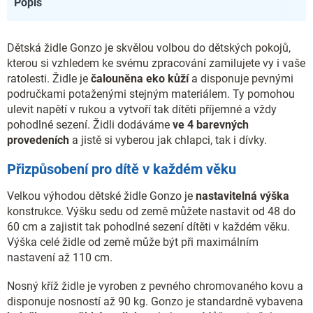
Popis
Dětská židle Gonzo je skvělou volbou do dětských pokojů,
kterou si vzhledem ke svému zpracování zamilujete vy i vaše
ratolesti. Židle je
čalouněna eko kůží
a disponuje pevnými
područkami potaženými stejným materiálem. Ty pomohou
ulevit napětí v rukou a vytvoří tak dítěti příjemné a vždy
pohodlné sezení. Židli dodáváme
ve 4 barevných
provedeních
a jistě si vyberou jak chlapci, tak i dívky.
Přizpůsobení pro dítě v každém věku
Velkou výhodou dětské židle Gonzo je
nastavitelná výška
konstrukce. Výšku sedu od země můžete nastavit od 48 do
60 cm a zajistit tak pohodlné sezení dítěti v každém věku.
Výška celé židle od země může být při maximálním
nastavení až 110 cm.
Nosný kříž židle je vyroben z pevného chromovaného kovu a
disponuje nosností až 90 kg. Gonzo je standardně vybavena