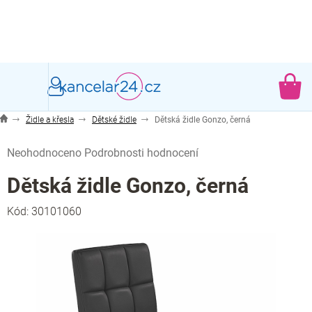
Přejít
na
obsah
NÁ
KO
Židle a křesla
Dětské židle
Dětská židle Gonzo, černá
Průměrné
Neohodnoceno
Podrobnosti hodnocení
hodnocení
produktu
Dětská židle Gonzo, černá
je
0,0
Kód:
30101060
z
5
hvězdiček.