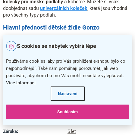
kolečky pro měkké podlahy
a koberce. Můžete si však
doobjednat sadu
univerzálních koleček
, která jsou vhodná
pro všechny typy podlah.
Hlavní přednosti dětské židle Gonzo
Židle je ideální volbou do dětských pokojů
S cookies se nábytek vybírá lépe
Nastavitelná výška pro dítě v každém věku
Dětská židle Gonzo je čalouněna eko kůží
Používáme cookies, aby pro Vás prohlížení e-shopu bylo co
nejpohodlnější. Také nám pomáhají porozumět, jak web
Židli dodáváme s kolečky na měkké podlahy a koberce
používáte, abychom ho pro Vás mohli neustále vylepšovat.
Nosný kříž disponuje nosností až 90 kg
Více informací
Doplňkové parametry
Nastavení
Kategorie
:
Dětské židle
Souhlasím
Barva
:
černá
Záruka
:
5 let