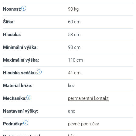
Nosnost
:
90 kg
Šířka
:
60 cm
Hloubka
:
53 cm
Minimální výška
:
98 cm
Maximální výška
:
110 cm
Hloubka sedáku
:
41 cm
Materiál kříže
:
kov
Mechanika
:
permanentní kontakt
Nastavení výšky
:
ano
Područky
:
pevné područky