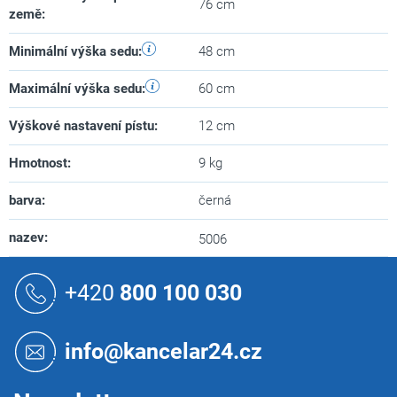
76 cm
země
:
Minimální výška sedu
:
48 cm
Maximální výška sedu
:
60 cm
Výškové nastavení pístu
:
12 cm
Hmotnost
:
9 kg
barva
:
černá
nazev
:
5006
Z
á
+420
800 100 030
p
a
t
info@kancelar24.cz
í