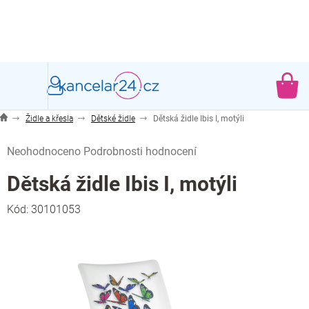
Přejít
na
obsah
NÁ
KO
Židle a křesla
Dětské židle
Dětská židle Ibis I, motýli
Průměrné
Neohodnoceno
Podrobnosti hodnocení
hodnocení
produktu
Dětská židle Ibis I, motýli
je
0,0
Kód:
30101053
z
5
hvězdiček.