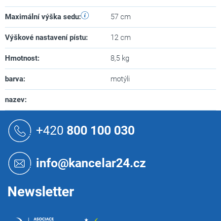
Maximální výška sedu
:
57 cm
Výškové nastavení pístu
:
12 cm
Hmotnost
:
8,5 kg
barva
:
motýli
nazev
:
Z
á
+420
800 100 030
p
a
t
info@kancelar24.cz
í
Newsletter