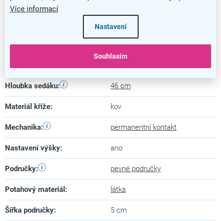
Šířka
:
59 cm
Více informací
Hloubka
:
53 cm
Nastavení
Minimální výška
:
88 cm
Souhlasím
Maximální výška
:
100 cm
Hloubka sedáku
:
46 cm
Materiál kříže
:
kov
Mechanika
:
permanentní kontakt
Nastavení výšky
:
ano
Područky
:
pevné područky
Potahový materiál
:
látka
Šířka područky
:
5 cm