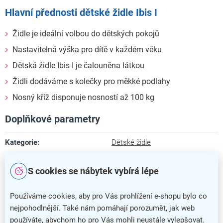
Hlavní přednosti dětské židle Ibis I
Židle je ideální volbou do dětských pokojů
Nastavitelná výška pro dítě v každém věku
Dětská židle Ibis I je čalouněna látkou
Židli dodáváme s kolečky pro měkké podlahy
Nosný kříž disponuje nosností až 100 kg
Doplňkové parametry
Kategorie
:
Dětské židle
Barva
:
bílá
S cookies se nábytek vybírá lépe
Záruka
:
5 let
Používáme cookies, aby pro Vás prohlížení e-shopu bylo co
Nosnost
:
100 kg
nejpohodlnější. Také nám pomáhají porozumět, jak web
používáte, abychom ho pro Vás mohli neustále vylepšovat.