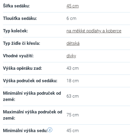
Šířka sedáku
:
45 cm
Tloušťka sedáku
:
6 cm
Typ koleček
:
na měkké podlahy a koberce
Typ židle či křesla
:
dětská
Vhodné využití
:
dívky
Výška opěráku zad
:
43 cm
Výška područek od sedáku
:
18 cm
Minimální výška područek od
63 cm
země
:
Maximální výška područek od
75 cm
země
:
Minimální výška sedu
:
45 cm