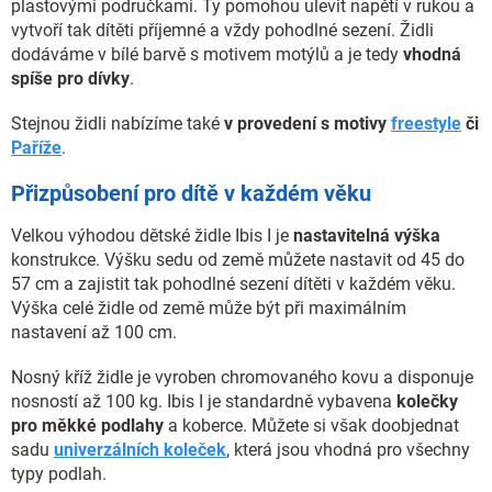
plastovými područkami. Ty pomohou ulevit napětí v rukou a
vytvoří tak dítěti příjemné a vždy pohodlné sezení. Židli
dodáváme v bílé barvě s motivem motýlů a je tedy
vhodná
spíše pro dívky
.
Stejnou židli nabízíme také
v provedení s motivy
freestyle
či
Paříže
.
Přizpůsobení pro dítě v každém věku
Velkou výhodou dětské židle Ibis I je
nastavitelná výška
konstrukce. Výšku sedu od země můžete nastavit od 45 do
57 cm a zajistit tak pohodlné sezení dítěti v každém věku.
Výška celé židle od země může být při maximálním
nastavení až 100 cm.
Nosný kříž židle je vyroben chromovaného kovu a disponuje
nosností až 100 kg. Ibis I je standardně vybavena
kolečky
pro měkké podlahy
a koberce. Můžete si však doobjednat
sadu
univerzálních koleček
, která jsou vhodná pro všechny
typy podlah.