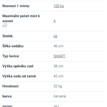
Nosnost 1 místa
:
100 kg
Maximální počet míst k
sezení
4
:
Stolek
:
ne
Šířka sedáku
:
46 cm
Typ lavice
:
SMART
Výška opěráku zad
:
38 cm
Výška sedu od země
:
42 cm
Hmotnost
:
32 kg
barva
:
červená
nazev
:
361