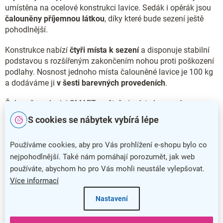
umístěna na ocelové konstrukci lavice. Sedák i opěrák jsou
čalouněny příjemnou látkou
, díky které bude sezení ještě
pohodlnější.
Konstrukce nabízí
čtyři místa k sezení
a disponuje stabilní
podstavou s rozšířeným zakončením nohou proti poškození
podlahy. Nosnost jednoho místa čalouněné lavice je 100 kg
a dodáváme ji
v šesti barevných provedeních
.
Čalouněnou lavici SMART se čtyřmi místy k sezení
dodáváme také
v provedení s
chromovanými nohami
.
S cookies se nábytek vybírá lépe
Hlavní přednosti čalouněné lavice SMART
Používáme cookies, aby pro Vás prohlížení e-shopu bylo co
Čalouněná lavice SMART nabízí široké spektrum využití
nejpohodlnější. Také nám pomáhají porozumět, jak web
používáte, abychom ho pro Vás mohli neustále vylepšovat.
Stabilní konstrukce poskytuje čtyři místa k sezení
Více informací
Pohodlí a příjemný vzhled zajistí čalounění látkou
Nastavení
Nosnost jednoho místa je 100 kg