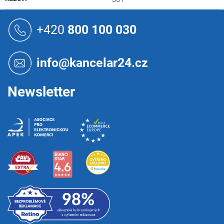
Z
á
+420
800 100 030
p
a
t
info@kancelar24.cz
í
Newsletter