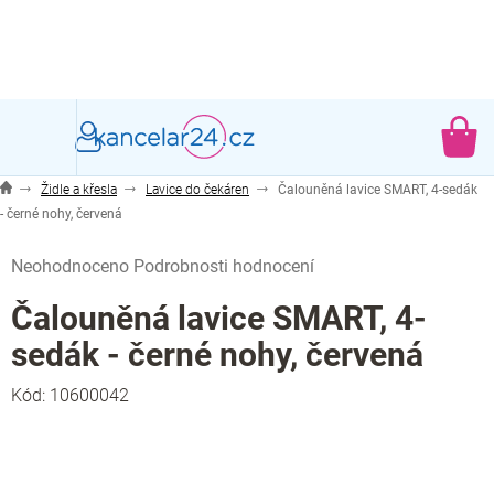
Přejít
na
obsah
NÁ
KO
Židle a křesla
Lavice do čekáren
Čalouněná lavice SMART, 4-sedák
- černé nohy, červená
Průměrné
Neohodnoceno
Podrobnosti hodnocení
hodnocení
produktu
Čalouněná lavice SMART, 4-
je
sedák - černé nohy, červená
0,0
z
Kód:
10600042
5
hvězdiček.