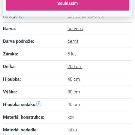
Doplňkové parametry
Souhlasím
Kategorie
:
Lavice do čekáren
Barva
:
červená
Barva podnože
:
černá
Záruka
:
5 let
Délka
:
200 cm
Hloubka
:
40 cm
Výška
:
80 cm
Hloubka sedáku
:
40 cm
Materiál konstrukce
:
kov
Materiál sedadla
:
látka