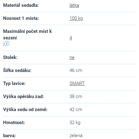
Materiál sedadla
:
látka
Nosnost 1 místa
:
100 kg
Maximální počet míst k
sezení
4
:
Stolek
:
ne
Šířka sedáku
:
46 cm
Typ lavice
:
SMART
Výška opěráku zad
:
38 cm
Výška sedu od země
:
42 cm
Hmotnost
:
32 kg
barva
:
zelená