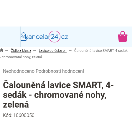
Přejít
na
obsah
NÁ
KO
Židle a křesla
Lavice do čekáren
Čalouněná lavice SMART, 4-sedák
- chromované nohy, zelená
Průměrné
Neohodnoceno
Podrobnosti hodnocení
hodnocení
produktu
Čalouněná lavice SMART, 4-
je
sedák - chromované nohy,
0,0
z
zelená
5
hvězdiček.
Kód:
10600050