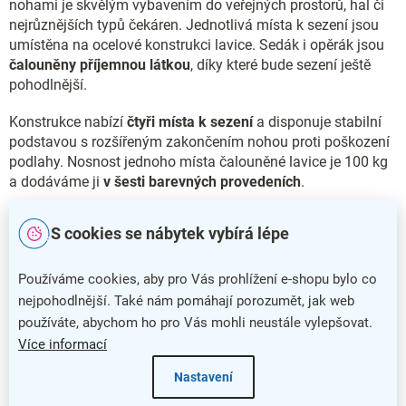
nohami je skvělým vybavením do veřejných prostorů, hal či
nejrůznějších typů čekáren. Jednotlivá místa k sezení jsou
umístěna na ocelové konstrukci lavice. Sedák i opěrák jsou
čalouněny příjemnou látkou
, díky které bude sezení ještě
pohodlnější.
Konstrukce nabízí
čtyři místa k sezení
a disponuje stabilní
podstavou s rozšířeným zakončením nohou proti poškození
podlahy. Nosnost jednoho místa čalouněné lavice je 100 kg
a dodáváme ji
v šesti barevných provedeních
.
Čalouněnou lavici SMART se dvěma místy k sezení
S cookies se nábytek vybírá lépe
dodáváme také
v provedení s
černými nohami
.
Hlavní přednosti čalouněné lavice SMART
Používáme cookies, aby pro Vás prohlížení e-shopu bylo co
nejpohodlnější. Také nám pomáhají porozumět, jak web
Čalouněná lavice SMART nabízí široké spektrum využití
používáte, abychom ho pro Vás mohli neustále vylepšovat.
Více informací
Stabilní konstrukce poskytuje čtyři místa k sezení
Pohodlí a příjemný vzhled zajistí čalounění látkou
Nastavení
Nosnost jednoho místa je 100 kg