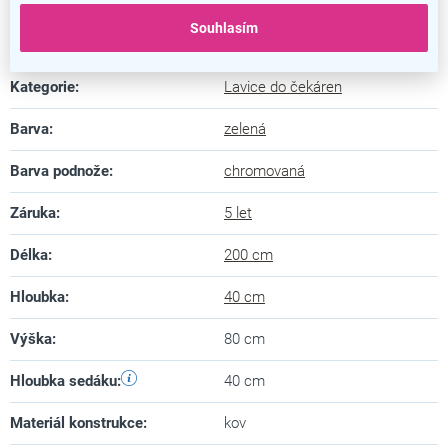
Souhlasím
Doplňkové parametry
Kategorie
:
Lavice do čekáren
Barva
:
zelená
Barva podnože
:
chromovaná
Záruka
:
5 let
Délka
:
200 cm
Hloubka
:
40 cm
Výška
:
80 cm
Hloubka sedáku
:
40 cm
Materiál konstrukce
:
kov