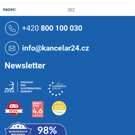
nazev
:
362
Z
á
+420
800 100 030
p
a
t
info@kancelar24.cz
í
Newsletter