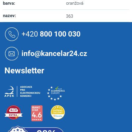
barva
:
oranžová
nazev
:
363
Z
á
+420
800 100 030
p
a
t
info@kancelar24.cz
í
Newsletter