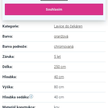
Nosnost jednoho místa je 100 kg
Souhlasím
Doplňkové parametry
Kategorie
:
Lavice do čekáren
Barva
:
oranžová
Barva podnože
:
chromovaná
Záruka
:
5 let
Délka
:
250 cm
Hloubka
:
40 cm
Výška
:
80 cm
Hloubka sedáku
:
40 cm
Materiál konstrukce
:
kov