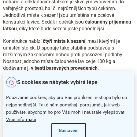
nohami a odkládacím stolkem je skvělým vybavením do
veřejných prostorů, hal či nejrůznějších typů čekáren.
Jednotlivá místa k sezení jsou umístěna na ocelové
konstrukci lavice. Sedák i opěrák jsou
čalouněny příjemnou
látkou
, díky které bude sezení ještě pohodlnější.
Konstrukce nabízí
čtyři místa k sezení
, mezi kterými je
umístěn stolek. Disponuje také stabilní podstavou s
rozšířeným zakončením nohou proti poškození podlahy.
Nosnost jednoho místa čalouněné lavice je 100 kg a
dodáváme ji
v šesti barevných provedeních
.
Čalouněnou lavici SMART se stolkem a čtyřmi místy k sezení
S cookies se nábytek vybírá lépe
dodáváme také
v provedení s
černými nohami
.
Používáme cookies, aby pro Vás prohlížení e-shopu bylo co
Hlavní přednosti čalouněné lavice SMART
nejpohodlnější. Také nám pomáhají porozumět, jak web
používáte, abychom ho pro Vás mohli neustále vylepšovat.
Čalouněná lavice SMART nabízí široké spektrum využití
Více informací
Stabilní konstrukce poskytuje čtyři místa k sezení a stolek
Nastavení
Pohodlí a příjemný vzhled zajistí čalounění látkou