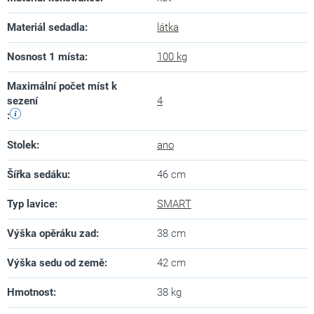
Materiál sedadla
:
látka
Nosnost 1 místa
:
100 kg
Maximální počet míst k
sezení
4
:
Stolek
:
ano
Šířka sedáku
:
46 cm
Typ lavice
:
SMART
Výška opěráku zad
:
38 cm
Výška sedu od země
:
42 cm
Hmotnost
:
38 kg