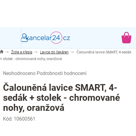
Přejít
na
obsah
NÁ
KO
Židle a křesla
Lavice do čekáren
Čalouněná lavice SMART, 4-sedák
+ stolek - chromované nohy, oranžová
Průměrné
Neohodnoceno
Podrobnosti hodnocení
hodnocení
produktu
Čalouněná lavice SMART, 4-
je
sedák + stolek - chromované
0,0
z
nohy, oranžová
5
hvězdiček.
Kód:
10600561