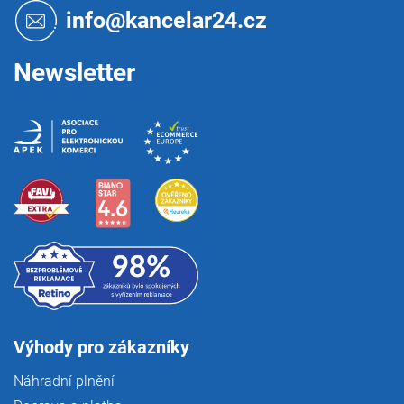
t
info@kancelar24.cz
í
Newsletter
Výhody pro zákazníky
Náhradní plnění