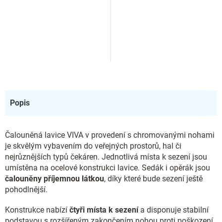
Popis
Čalouněná lavice VIVA v provedení s chromovanými nohami
je skvělým vybavením do veřejných prostorů, hal či
nejrůznějších typů čekáren. Jednotlivá místa k sezení jsou
umístěna na ocelové konstrukci lavice. Sedák i opěrák jsou
čalouněny příjemnou látkou
, díky které bude sezení ještě
pohodlnější.
Konstrukce nabízí
čtyři místa k sezení
a disponuje stabilní
podstavou s rozšířeným zakončením nohou proti poškození