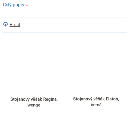
Hlídat
Stojanový věšák Elatos,
Stojanový věšák Regina,
černá
wenge