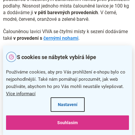
podlahy. Nosnost jednoho místa čalouněné lavice je 100 kg
a dodáváme ji
v pěti barevných provedeních
. V černé,
modré, červené, oranžové a zelené barvě.
Čalouněnou lavici VIVA se čtyřmi místy k sezení dodáváme
také
v provedení s
černými nohami
.
Hlavní přednosti čalouněné lavice VIVA
S cookies se nábytek vybírá lépe
Čalouněná lavice VIVA nabízí široké spektrum využití
Používáme cookies, aby pro Vás prohlížení e-shopu bylo co
Stabilní konstrukce poskytuje čtyři místa k sezení
nejpohodlnější. Také nám pomáhají porozumět, jak web
Pohodlí a příjemný vzhled zajistí čalounění látkou
používáte, abychom ho pro Vás mohli neustále vylepšovat.
Nosnost jednoho místa je 100 kg
Více informací
Doplňkové parametry
Nastavení
Kategorie
:
Lavice do čekáren
Souhlasím
Barva
:
oranžová