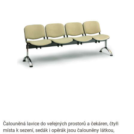
Čalouněná lavice do veřejných prostorů a čekáren, čtyři
místa k sezení, sedák i opěrák jsou čalouněny látkou,