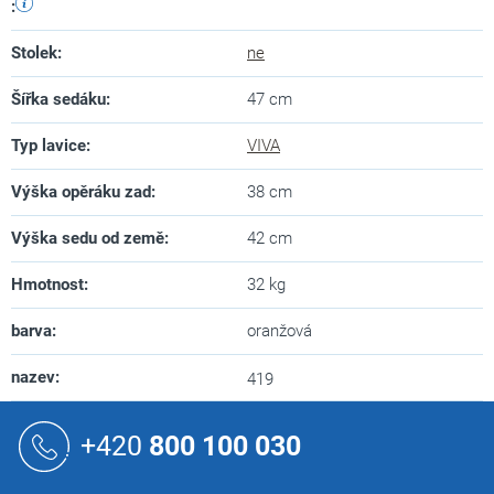
:
Stolek
:
ne
Šířka sedáku
:
47 cm
Typ lavice
:
VIVA
Výška opěráku zad
:
38 cm
Výška sedu od země
:
42 cm
Hmotnost
:
32 kg
barva
:
oranžová
nazev
:
419
Z
á
+420
800 100 030
p
a