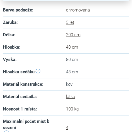
Barva podnože
:
chromovaná
Záruka
:
5 let
Délka
:
200 cm
Hloubka
:
40 cm
Výška
:
80 cm
Hloubka sedáku
:
43 cm
Materiál konstrukce
:
kov
Materiál sedadla
:
látka
Nosnost 1 místa
:
100 kg
Maximální počet míst k
sezení
4