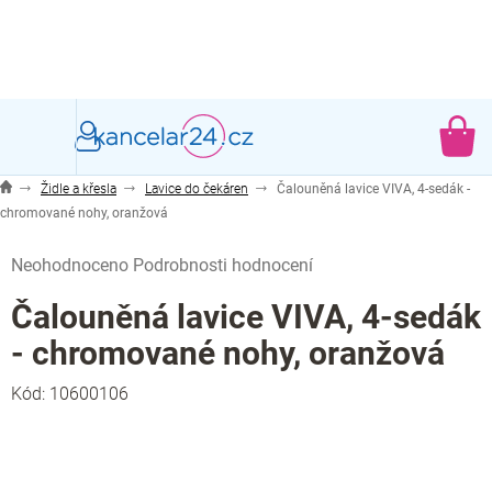
Přejít
na
obsah
NÁ
KO
Židle a křesla
Lavice do čekáren
Čalouněná lavice VIVA, 4-sedák -
chromované nohy, oranžová
Průměrné
Neohodnoceno
Podrobnosti hodnocení
hodnocení
produktu
Čalouněná lavice VIVA, 4-sedák
je
- chromované nohy, oranžová
0,0
z
Kód:
10600106
5
hvězdiček.