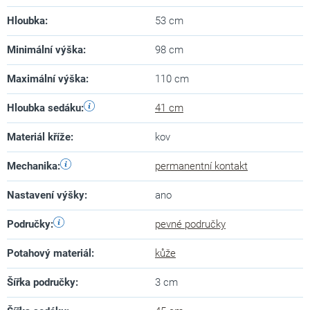
Hloubka
:
53 cm
Minimální výška
:
98 cm
Maximální výška
:
110 cm
Hloubka sedáku
:
41 cm
Materiál kříže
:
kov
Mechanika
:
permanentní kontakt
Nastavení výšky
:
ano
Područky
:
pevné područky
Potahový materiál
:
kůže
Šířka područky
:
3 cm