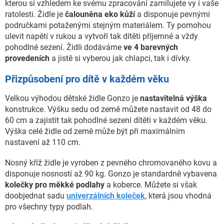
kterou si vzhledem ke svému zpracování zamilujete vy i vaše
ratolesti. Židle je
čalouněna eko kůží
a disponuje pevnými
područkami potaženými stejným materiálem. Ty pomohou
ulevit napětí v rukou a vytvoří tak dítěti příjemné a vždy
pohodlné sezení. Židli dodáváme
ve 4 barevných
provedeních
a jistě si vyberou jak chlapci, tak i dívky.
Přizpůsobení pro dítě v každém věku
Velkou výhodou dětské židle Gonzo je
nastavitelná výška
konstrukce. Výšku sedu od země můžete nastavit od 48 do
60 cm a zajistit tak pohodlné sezení dítěti v každém věku.
Výška celé židle od země může být při maximálním
nastavení až 110 cm.
Nosný kříž židle je vyroben z pevného chromovaného kovu a
disponuje nosností až 90 kg. Gonzo je standardně vybavena
kolečky pro měkké podlahy
a koberce. Můžete si však
doobjednat sadu
univerzálních koleček
, která jsou vhodná
pro všechny typy podlah.