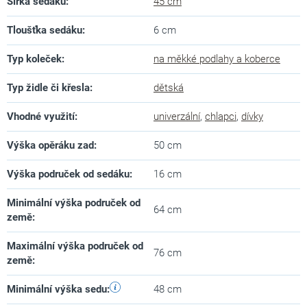
Šířka sedáku
:
45 cm
Tloušťka sedáku
:
6 cm
Typ koleček
:
na měkké podlahy a koberce
Typ židle či křesla
:
dětská
Vhodné využití
:
univerzální
,
chlapci
,
dívky
Výška opěráku zad
:
50 cm
Výška područek od sedáku
:
16 cm
Minimální výška područek od
64 cm
země
:
Maximální výška područek od
76 cm
země
:
Minimální výška sedu
:
48 cm