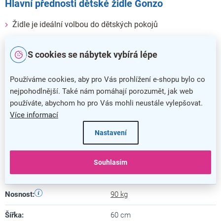
Hlavní přednosti dětské židle Gonzo
Židle je ideální volbou do dětských pokojů
Nastavitelná výška pro dítě v každém věku
S cookies se nábytek vybírá lépe
Dětská židle Gonzo je čalouněna eko kůží
Židli dodáváme s kolečky na měkké podlahy a koberce
Používáme cookies, aby pro Vás prohlížení e-shopu bylo co
Nosný kříž disponuje nosností až 90 kg
nejpohodlnější. Také nám pomáhají porozumět, jak web
používáte, abychom ho pro Vás mohli neustále vylepšovat.
Doplňkové parametry
Více informací
Kategorie
:
Dětské židle
Nastavení
Barva
:
fialová
Souhlasím
Záruka
:
5 let
Nosnost
:
90 kg
Šířka
:
60 cm