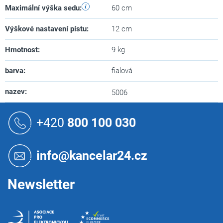
Maximální výška sedu
:
60 cm
Výškové nastavení pístu
:
12 cm
Hmotnost
:
9 kg
barva
:
fialová
nazev
:
5006
Z
á
+420
800 100 030
p
a
t
info@kancelar24.cz
í
Newsletter