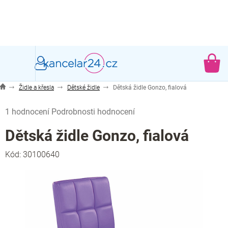
Přejít
na
obsah
NÁ
KO
Židle a křesla
Dětské židle
Dětská židle Gonzo, fialová
Průměrné
1 hodnocení
Podrobnosti hodnocení
hodnocení
produktu
Dětská židle Gonzo, fialová
je
5,0
Kód:
30100640
z
5
hvězdiček.