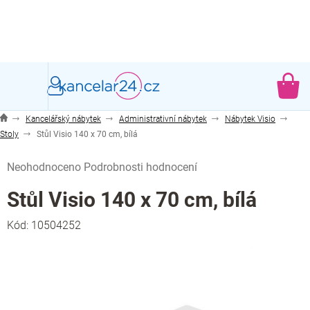
Přejít
na
obsah
NÁ
KO
Kancelářský nábytek
Administrativní nábytek
Nábytek Visio
Stoly
Stůl Visio 140 x 70 cm, bílá
Průměrné
Neohodnoceno
Podrobnosti hodnocení
hodnocení
produktu
Stůl Visio 140 x 70 cm, bílá
je
0,0
Kód:
10504252
z
5
hvězdiček.