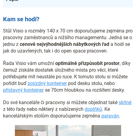
Kam se hodí?
Stůl Visio s rozměry 140 x 70 cm doporučujeme zejména pro
pracovny zaměstnanců a nižšího managementu. Jedná se o
jednu z
cenově nejvýhodnějších nábytkových řad
a hodí se
jak do uzavřených, tak i do open space pracoven.
Řada Visio vám umožní
optimálně přizpůsobit prostor
, díky
čemuž získáte dostatek úložného místa pro věci, které
potřebujete mít neustále po ruce. K tomuto stolu si můžete
pořídit buď
pojízdný kontejner
pod desku stolu, nebo
přístavný kontejner
se 70cm hloubkou na rozšíření desky.
Do své kanceláře či pracovny si můžete objednat také
skříně
z této řady nebo některý z nabízených
doplňků
. Ke
kancelářským stolům doporučujeme zejména
paraván
.