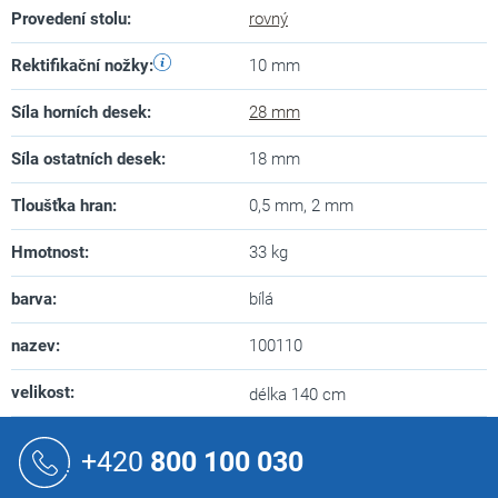
Provedení stolu
:
rovný
Rektifikační nožky
:
10 mm
Síla horních desek
:
28 mm
Síla ostatních desek
:
18 mm
Tloušťka hran
:
0,5 mm, 2 mm
Hmotnost
:
33 kg
barva
:
bílá
nazev
:
100110
velikost
:
délka 140 cm
Z
á
+420
800 100 030
p