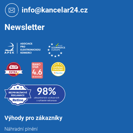
a
t
info@kancelar24.cz
í
Newsletter
Výhody pro zákazníky
Náhradní plnění