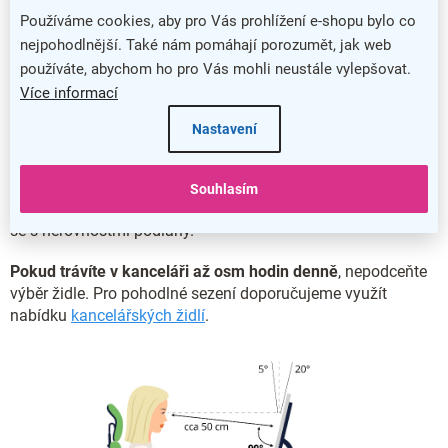
Používáme cookies, aby pro Vás prohlížení e-shopu bylo co
nejpohodlnější. Také nám pomáhají porozumět, jak web
Vhodná výška stolu předchází bolestem zad
používáte, abychom ho pro Vás mohli neustále vylepšovat.
Více informací
S výškou 76 cm splňuje stůl Visio ergonomické požadavky
pro kancelářský nábytek
.
Stojí na stabilní kovové podnoži.
Nastavení
Stůl je vybaven nastavitelnými nožkami
, díky kterým můžete
změnit jeho výšku až o 10 mm a přizpůsobit si jej k vlastní
Souhlasím
postavě. Nastavitelné nožky vám také pomohou vypořádat
se s nerovnostmi podlahy.
Pokud trávíte v kanceláři až osm hodin denně
, nepodceňte
výběr židle. Pro pohodlné sezení doporučujeme využít
nabídku
kancelářských židlí
.