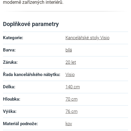
moderně zařízených interiérů.
Doplňkové parametry
Kategorie
:
Kancelářské stoly Visio
Barva
:
bílá
Záruka
:
20 let
Řada kancelářského nábytku
:
Visio
Délka
:
140 cm
Hloubka
:
70 cm
Výška
:
76 cm
Materiál podnože
:
kov