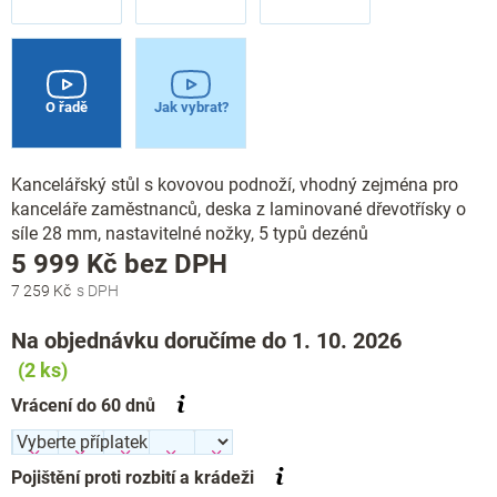
O řadě
Jak vybrat?
Kancelářský stůl s kovovou podnoží, vhodný zejména pro
kanceláře zaměstnanců, deska z laminované dřevotřísky o
síle 28 mm, nastavitelné nožky, 5 typů dezénů
Měrná
5 999 Kč
bez DPH
cena:
7 259 Kč
Na objednávku doručíme do 1. 10. 2026
(2 ks)
Vrácení do 60 dnů
Pojištění proti rozbití a krádeži