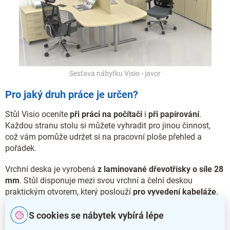
Sestava nábytku Visio - javor
Pro jaký druh práce je určen?
Stůl Visio oceníte
při práci na počítači
i
při papírování
.
Každou stranu stolu si můžete vyhradit pro jinou činnost,
což vám pomůže udržet si na pracovní ploše přehled a
pořádek.
Vrchní deska je vyrobená
z laminované dřevotřísky o síle 28
mm
. Stůl disponuje mezi svou vrchní a čelní deskou
praktickým otvorem, který poslouží
pro vyvedení kabeláže
.
Na délku má stůl 140 cm. Hloubka stolu je 70 cm a budete
S cookies se nábytek vybírá lépe
tak mít dostatek prostoru pro klávesnici a myš.