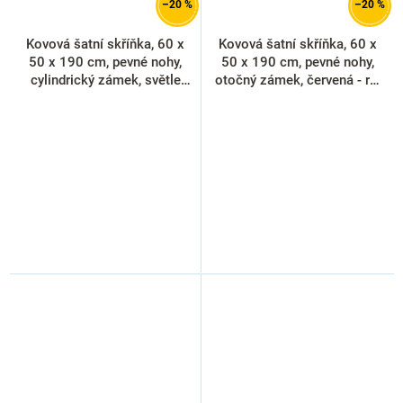
–20 %
–20 %
Kovová šatní skříňka, 60 x
Kovová šatní skříňka, 60 x
50 x 190 cm, pevné nohy,
50 x 190 cm, pevné nohy,
cylindrický zámek, světle
otočný zámek, červená - ral
šedá - ral 7035
3000