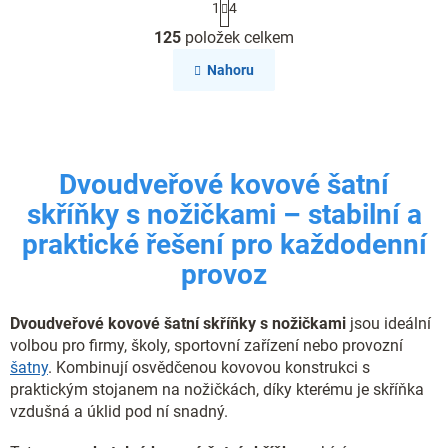
1
4
t
O
r
125
položek celkem
v
á
l
n
Nahoru
k
á
o
d
v
a
á
c
n
í
í
Dvoudveřové kovové šatní
p
r
skříňky s nožičkami – stabilní a
v
k
praktické řešení pro každodenní
y
provoz
v
ý
p
Dvoudveřové kovové šatní skříňky s nožičkami
jsou ideální
i
volbou pro firmy, školy, sportovní zařízení nebo provozní
s
šatny
. Kombinují osvědčenou kovovou konstrukci s
u
praktickým stojanem na nožičkách, díky kterému je skříňka
vzdušná a úklid pod ní snadný.