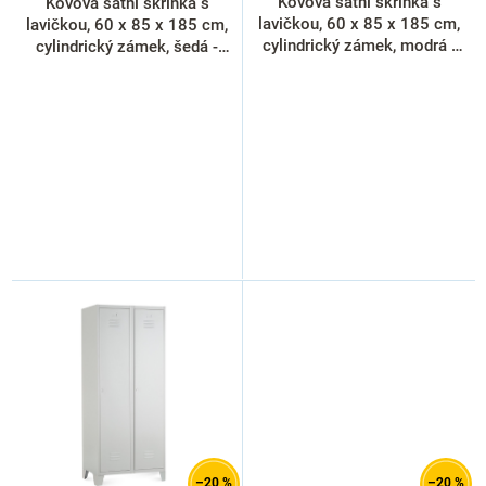
k
Kovová šatní skříňka s
Kovová šatní skříňka s
t
lavičkou, 60 x 85 x 185 cm,
lavičkou, 60 x 85 x 185 cm,
ů
cylindrický zámek, modrá -
cylindrický zámek, šedá -
RAL 5012
RAL 7035
–20 %
–20 %