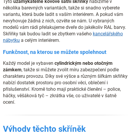
Tyto
uzamykatelné kovové šatní skříňky
nabízíme v
několika barevných variantách, takže si snadno vyberete
variantu, která bude ladit s vaším interiérem. A pokud vám
nevyhovuje žádná z nich, ozvěte se nám. U vybraných
modelů vám rádi přelakujeme dveře do jakékoliv RAL barvy.
Skříňky tak budou ladit se zbytkem vašeho
kancelářského
nábytku
a celým interiérem.
Funkčnost, na kterou se můžete spolehnout
Každý model je vybaven
cylindrickým nebo otočným
zámkem
, takže si můžete zvolit míru zabezpečení podle
charakteru provozu. Díky své výšce a různým šířkám skříňky
nabízí dostatek prostoru pro osobní věci, oblečení i
příslušenství. Kromě toho mají praktické členění – police,
háčky, věšáková tyč – zkrátka vše, co uživatelé v šatně
ocení.
Výhody těchto skříněk