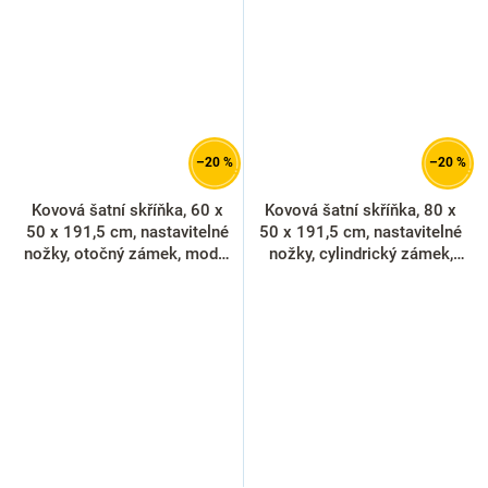
–20 %
–20 %
Kovová šatní skříňka, 60 x
Kovová šatní skříňka, 80 x
50 x 191,5 cm, nastavitelné
50 x 191,5 cm, nastavitelné
nožky, otočný zámek, modrá
nožky, cylindrický zámek,
- ral 5012
červená - ral 3000