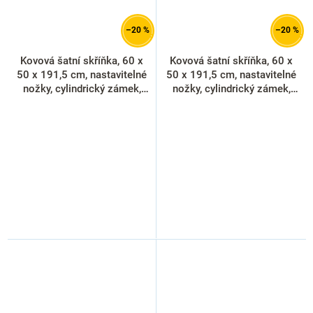
–20 %
–20 %
Kovová šatní skříňka, 60 x
Kovová šatní skříňka, 60 x
50 x 191,5 cm, nastavitelné
50 x 191,5 cm, nastavitelné
nožky, cylindrický zámek,
nožky, cylindrický zámek,
červená - ral 3000
modrá - ral 5012