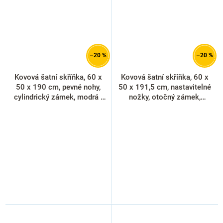
–20 %
–20 %
Kovová šatní skříňka, 60 x
Kovová šatní skříňka, 60 x
50 x 190 cm, pevné nohy,
50 x 191,5 cm, nastavitelné
cylindrický zámek, modrá -
nožky, otočný zámek,
ral 5012
červená - ral 3000