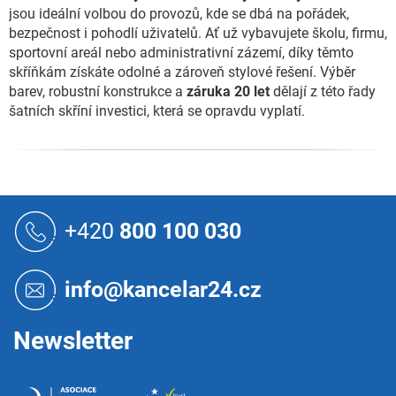
jsou ideální volbou do provozů, kde se dbá na pořádek,
bezpečnost i pohodlí uživatelů. Ať už vybavujete školu, firmu,
sportovní areál nebo administrativní zázemí, díky těmto
skříňkám získáte odolné a zároveň stylové řešení. Výběr
barev, robustní konstrukce a
záruka 20 let
dělají z této řady
šatních skříní investici, která se opravdu vyplatí.
Z
á
+420
800 100 030
p
a
t
info@kancelar24.cz
í
Newsletter