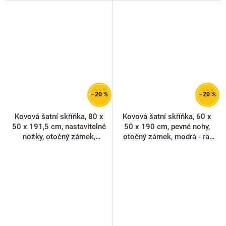
–20 %
–20 %
Kovová šatní skříňka, 80 x
Kovová šatní skříňka, 60 x
50 x 191,5 cm, nastavitelné
50 x 190 cm, pevné nohy,
nožky, otočný zámek,
otočný zámek, modrá - ral
červená - ral 3000
5012