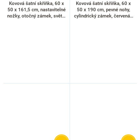
Kovová šatní skříňka, 60 x
Kovová šatní skříňka, 60 x
50 x 161,5 cm, nastavitelné
50 x 190 cm, pevné nohy,
nožky, otočný zámek, světle
cylindrický zámek, červená -
šedá - ral 7035
ral 3000