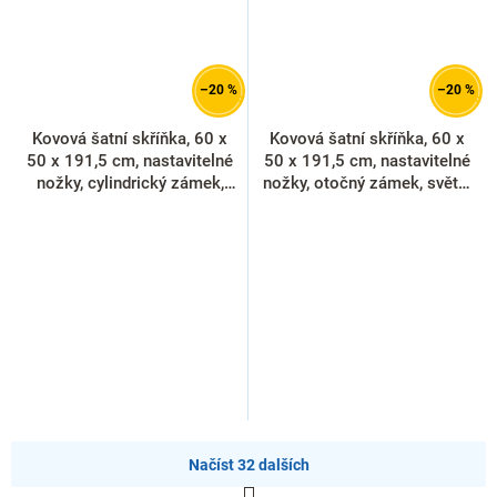
–20 %
–20 %
Kovová šatní skříňka, 60 x
Kovová šatní skříňka, 60 x
50 x 191,5 cm, nastavitelné
50 x 191,5 cm, nastavitelné
nožky, cylindrický zámek,
nožky, otočný zámek, světle
světle šedá - ral 7035
šedá - ral 7035
Načíst 32 dalších
S