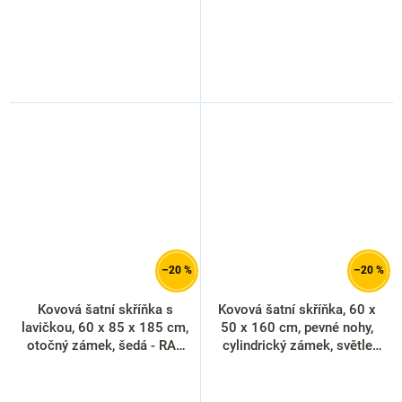
–20 %
–20 %
Kovová šatní skříňka s
Kovová šatní skříňka, 60 x
lavičkou, 60 x 85 x 185 cm,
50 x 160 cm, pevné nohy,
otočný zámek, šedá - RAL
cylindrický zámek, světle
7035
šedá - ral 7035