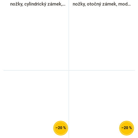
nožky, cylindrický zámek,
nožky, otočný zámek, modrá
světle šedá - ral 7035
- ral 5012
–20 %
–20 %