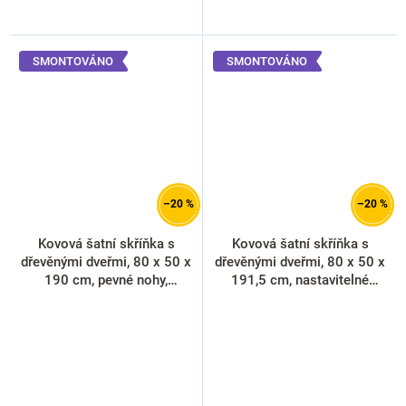
SMONTOVÁNO
SMONTOVÁNO
–20 %
–20 %
Kovová šatní skříňka s
Kovová šatní skříňka s
dřevěnými dveřmi, 80 x 50 x
dřevěnými dveřmi, 80 x 50 x
190 cm, pevné nohy,
191,5 cm, nastavitelné
cylindrický zámek, buk
nožky, cylindrický zámek,
buk