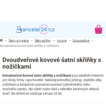
Přejít
na
obsah
NÁ
KO
Šatny a hygiena
Šatní skříňky
Kovové
Dvoudveřové
Dvoudveřové kovové šatní skříňky s nožičkami
Dvoudveřové kovové šatní skříňky s
nožičkami
Dvoudveřové kovové šatní skříňky s nožičkami
jsou ideálním řešením
pro školy, firmy i sportoviště. Nabízejí pohodlný přístup, stabilitu díky
nožičkám a bezpečné uzamykání pomocí cylindrického nebo
otočného zámku. Na výběr máte také z několika barevných dekorů
dveří. Na skříně se vztahuje záruka 20 let.