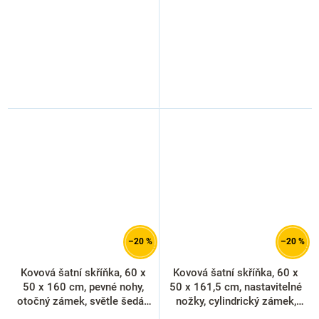
–20 %
–20 %
Kovová šatní skříňka, 60 x
Kovová šatní skříňka, 60 x
50 x 160 cm, pevné nohy,
50 x 161,5 cm, nastavitelné
otočný zámek, světle šedá -
nožky, cylindrický zámek,
ral 7035
modrá - ral 5012