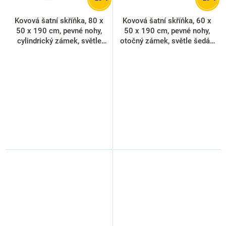
Kovová šatní skříňka, 80 x
Kovová šatní skříňka, 60 x
50 x 190 cm, pevné nohy,
50 x 190 cm, pevné nohy,
cylindrický zámek, světle
otočný zámek, světle šedá -
šedá - ral 7035
ral 7035