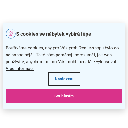
VÝPRODEJ
S cookies se nábytek vybírá lépe
SMONTOVÁNO
ROZBALENO
Používáme cookies, aby pro Vás prohlížení e-shopu bylo co
nejpohodlnější. Také nám pomáhají porozumět, jak web
používáte, abychom ho pro Vás mohli neustále vylepšovat.
Více informací
–20 %
–50 %
Nastavení
Kovová šatní skříňka s
Kovová šatní skříňka s
lavičkou, 60 x 85 x 185 cm,
lavičkou, 60 x 85 x 185 cm,
Souhlasím
cylindrický zámek, červená -
cylindrický zámek, červená -
RAL 3000
RAL 3000 (rozbaleno)