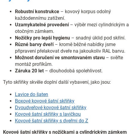
Robustní konstrukce
– kovový korpus odolný
každodennímu zatížení.
Uzamykatelné provedení
– výběr mezi cylindrickým a
otočným zámkem.
Nožičky pro lepší hygienu
– snadný úklid pod skříní.
Různé barvy dveří
– kromě běžné nabídky jsme
připravení přelakovat dveře na jakoukoliv RAL barvu.
Možnost doručení ve smontovaném stavu
– svěřte
montáž profíkům.
Záruka 20 let
– dlouhodobá spolehlivost.
Tyto skříňky skvěle doplní další vybavení, jako jsou:
Lavice do šaten
Boxové kovové šatní skříňky
Dvoudveřové kovové šatní skříňky
Kovové šatní skříňky s lavičkou
Kovové šatní skříňky s dveřmi do Z
Kovové šatní skříňky s nožičkami a cylindrickým zámkem