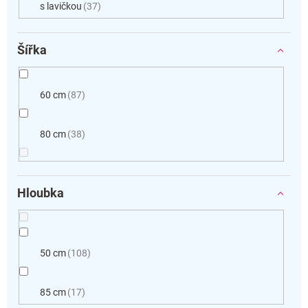
s lavičkou
37
Šířka
60 cm
87
80 cm
38
Hloubka
50 cm
108
85 cm
17