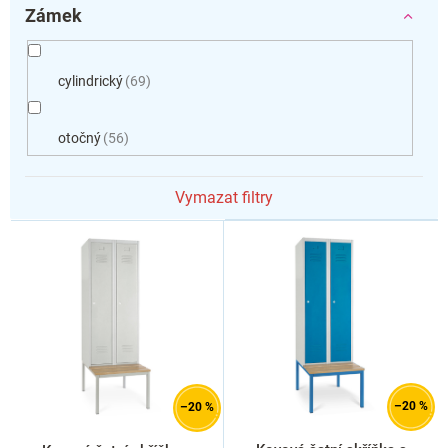
Zámek
cylindrický
69
otočný
56
Vymazat filtry
V
ý
p
i
s
p
r
o
d
–20 %
–20 %
u