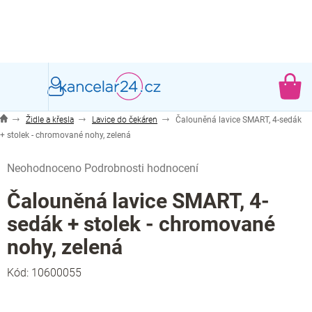
Přejít
na
obsah
NÁ
KO
Židle a křesla
Lavice do čekáren
Čalouněná lavice SMART, 4-sedák
+ stolek - chromované nohy, zelená
Průměrné
Neohodnoceno
Podrobnosti hodnocení
hodnocení
produktu
Čalouněná lavice SMART, 4-
je
sedák + stolek - chromované
0,0
z
nohy, zelená
5
hvězdiček.
Kód:
10600055