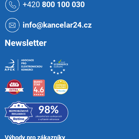
á
+420
800 100 030
p
a
t
info@kancelar24.cz
í
Newsletter
Výhody pro zákazníky