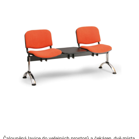
Čalouněná lavice do veřejných prostorů a čekáren, dvě místa