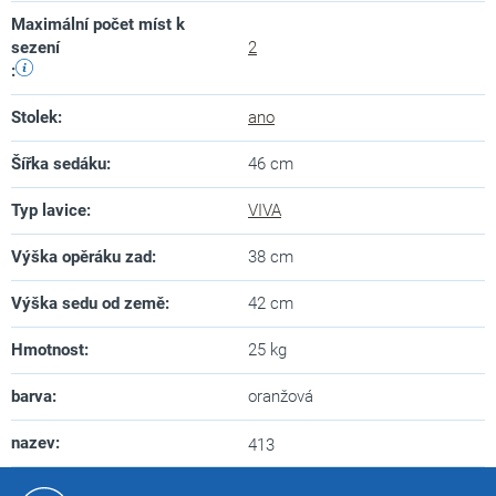
Maximální počet míst k
sezení
2
:
Stolek
:
ano
Šířka sedáku
:
46 cm
Typ lavice
:
VIVA
Výška opěráku zad
:
38 cm
Výška sedu od země
:
42 cm
Hmotnost
:
25 kg
barva
:
oranžová
nazev
:
413
Z