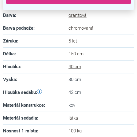
Kategorie
:
Lavice do čekáren
Barva
:
oranžová
Barva podnože
:
chromovaná
Záruka
:
5 let
Délka
:
150 cm
Hloubka
:
40 cm
Výška
:
80 cm
Hloubka sedáku
:
42 cm
Materiál konstrukce
:
kov
Materiál sedadla
:
látka
Nosnost 1 místa
:
100 kg