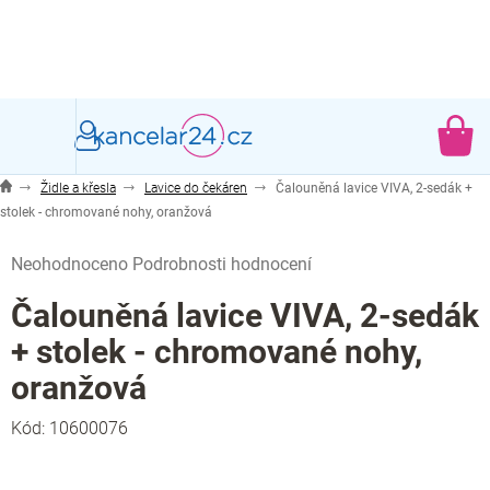
Přejít
na
obsah
NÁ
KO
Židle a křesla
Lavice do čekáren
Čalouněná lavice VIVA, 2-sedák +
stolek - chromované nohy, oranžová
Průměrné
Neohodnoceno
Podrobnosti hodnocení
hodnocení
produktu
Čalouněná lavice VIVA, 2-sedák
je
+ stolek - chromované nohy,
0,0
z
oranžová
5
hvězdiček.
Kód:
10600076