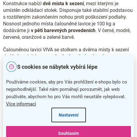
Konstrukce nabízí
dvě místa k sezení
, mezi kterými je
umístěn odkládací stolek. Disponuje také stabilní podstavou
s rozšířeným zakončením nohou proti poškození podlahy.
Nosnost jednoho místa čalouněné lavice je 100 kg a
dodáváme ji
v pěti barevných provedeních
. V černé, modré,
červené, oranžové a zelené barvě.
Čalouněnou lavici VIVA se stolkem a dvěma místy k sezení
dodáváme také
v provedení s
černými nohami
.
S cookies se nábytek vybírá lépe
Hlavní přednosti čalouněné lavice VIVA
Používáme cookies, aby pro Vás prohlížení e-shopu bylo co
Čalouněná lavice VIVA nabízí široké spektrum využití
nejpohodlnější. Také nám pomáhají porozumět, jak web
Stabilní konstrukce poskytuje dvě místa k sezení a stolek
používáte, abychom ho pro Vás mohli neustále vylepšovat.
Pohodlí a příjemný vzhled zajistí čalounění látkou
Více informací
Nosnost jednoho místa je 100 kg
Nastavení
Doplňkové parametry
Souhlasím