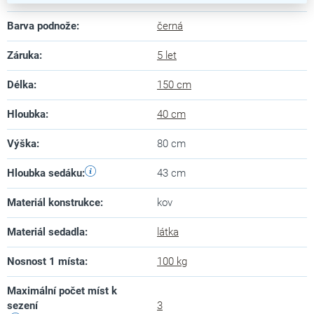
Barva podnože
:
černá
Záruka
:
5 let
Délka
:
150 cm
Hloubka
:
40 cm
Výška
:
80 cm
Hloubka sedáku
:
43 cm
Materiál konstrukce
:
kov
Materiál sedadla
:
látka
Nosnost 1 místa
:
100 kg
Maximální počet míst k
sezení
3