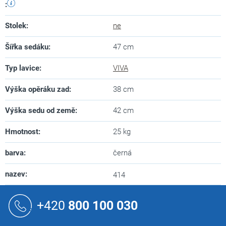
:
Stolek
:
ne
Šířka sedáku
:
47 cm
Typ lavice
:
VIVA
Výška opěráku zad
:
38 cm
Výška sedu od země
:
42 cm
Hmotnost
:
25 kg
barva
:
černá
nazev
:
414
Z
á
+420
800 100 030
p
a