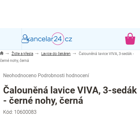
Přejít
na
obsah
NÁ
KO
Židle a křesla
Lavice do čekáren
Čalouněná lavice VIVA, 3-sedák -
černé nohy, černá
Průměrné
Neohodnoceno
Podrobnosti hodnocení
hodnocení
produktu
Čalouněná lavice VIVA, 3-sedák
je
- černé nohy, černá
0,0
z
Kód:
10600083
5
hvězdiček.