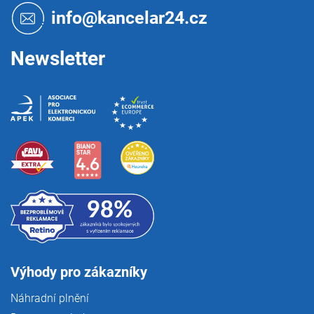
t
info@kancelar24.cz
í
Newsletter
Výhody pro zákazníky
Náhradní plnění