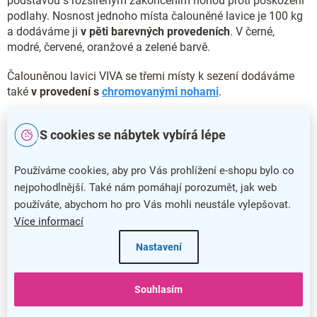
podstavou s rozšířeným zakončením nohou proti poškození
podlahy. Nosnost jednoho místa čalouněné lavice je 100 kg
a dodáváme ji
v pěti barevných provedeních
. V černé,
modré, červené, oranžové a zelené barvě.
Čalouněnou lavici VIVA se třemi místy k sezení dodáváme
také
v provedení s
chromovanými nohami
.
Hlavní přednosti čalouněné lavice VIVA
S cookies se nábytek vybírá lépe
Čalouněná lavice VIVA nabízí široké spektrum využití
Používáme cookies, aby pro Vás prohlížení e-shopu bylo co
Stabilní konstrukce poskytuje tři místa k sezení
nejpohodlnější. Také nám pomáhají porozumět, jak web
Pohodlí a příjemný vzhled zajistí čalounění látkou
používáte, abychom ho pro Vás mohli neustále vylepšovat.
Nosnost jednoho místa je 100 kg
Více informací
Nastavení
Doplňkové parametry
Kategorie
:
Lavice do čekáren
Souhlasím
Barva
:
černá