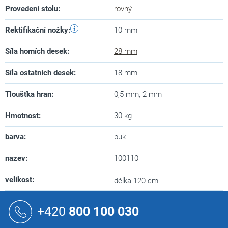
Provedení stolu
:
rovný
Rektifikační nožky
:
10 mm
Síla horních desek
:
28 mm
Síla ostatních desek
:
18 mm
Tloušťka hran
:
0,5 mm, 2 mm
Hmotnost
:
30 kg
barva
:
buk
nazev
:
100110
velikost
:
délka 120 cm
Z
á
+420
800 100 030
p