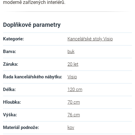
moderně zařízených interiérů.
Doplňkové parametry
Kategorie
:
Kancelářské stoly Visio
Barva
:
buk
Záruka
:
20 let
Řada kancelářského nábytku
:
Visio
Délka
:
120 cm
Hloubka
:
70 cm
Výška
:
76 cm
Materiál podnože
:
kov