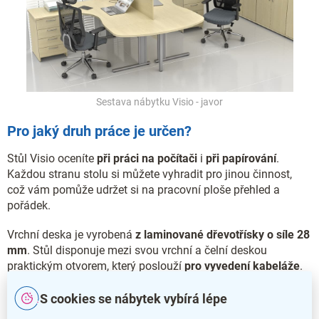
Sestava nábytku Visio - javor
Pro jaký druh práce je určen?
Stůl Visio oceníte
při práci na počítači
i
při papírování
.
Každou stranu stolu si můžete vyhradit pro jinou činnost,
což vám pomůže udržet si na pracovní ploše přehled a
pořádek.
Vrchní deska je vyrobená
z laminované dřevotřísky o síle 28
mm
. Stůl disponuje mezi svou vrchní a čelní deskou
praktickým otvorem, který poslouží
pro vyvedení kabeláže
.
Na délku má stůl 120 cm. Hloubka stolu je 70 cm a budete
S cookies se nábytek vybírá lépe
tak mít dostatek prostoru pro klávesnici a myš.