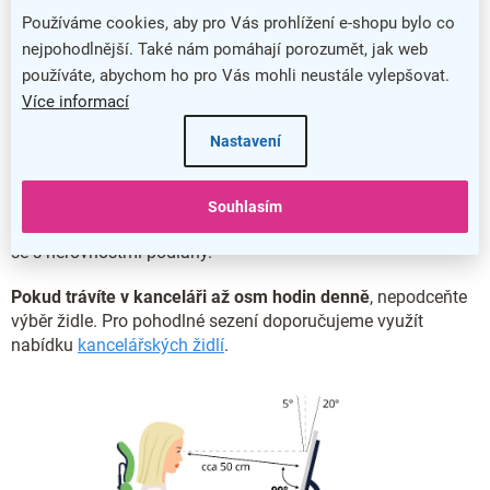
Používáme cookies, aby pro Vás prohlížení e-shopu bylo co
nejpohodlnější. Také nám pomáhají porozumět, jak web
Vhodná výška stolu předchází bolestem zad
používáte, abychom ho pro Vás mohli neustále vylepšovat.
Více informací
S výškou 76 cm splňuje stůl Visio ergonomické požadavky
pro kancelářský nábytek
.
Stojí na stabilní kovové podnoži.
Nastavení
Stůl je vybaven nastavitelnými nožkami
, díky kterým můžete
změnit jeho výšku až o 10 mm a přizpůsobit si jej k vlastní
Souhlasím
postavě. Nastavitelné nožky vám také pomohou vypořádat
se s nerovnostmi podlahy.
Pokud trávíte v kanceláři až osm hodin denně
, nepodceňte
výběr židle. Pro pohodlné sezení doporučujeme využít
nabídku
kancelářských židlí
.