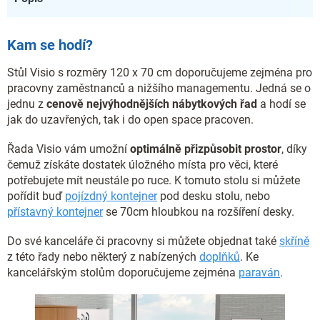
Kam se hodí?
Stůl Visio s rozměry 120 x 70 cm doporučujeme zejména pro
pracovny zaměstnanců a nižšího managementu. Jedná se o
jednu z
cenově nejvýhodnějších nábytkových řad
a hodí se
jak do uzavřených, tak i do open space pracoven.
Řada Visio vám umožní
optimálně přizpůsobit prostor
, díky
čemuž získáte dostatek úložného místa pro věci, které
potřebujete mít neustále po ruce. K tomuto stolu si můžete
pořídit buď
pojízdný kontejner
pod desku stolu, nebo
přístavný kontejner
se 70cm hloubkou na rozšíření desky.
Do své kanceláře či pracovny si můžete objednat také
skříně
z této řady nebo některý z nabízených
doplňků
. Ke
kancelářským stolům doporučujeme zejména
paraván
.