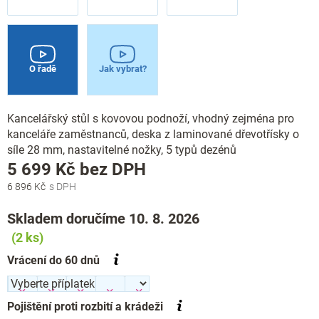
O řadě
Jak vybrat?
Kancelářský stůl s kovovou podnoží, vhodný zejména pro
kanceláře zaměstnanců, deska z laminované dřevotřísky o
síle 28 mm, nastavitelné nožky, 5 typů dezénů
Měrná
5 699 Kč
bez DPH
cena:
6 896 Kč
Skladem doručíme 10. 8. 2026
(2 ks)
Vrácení do 60 dnů
Pojištění proti rozbití a krádeži