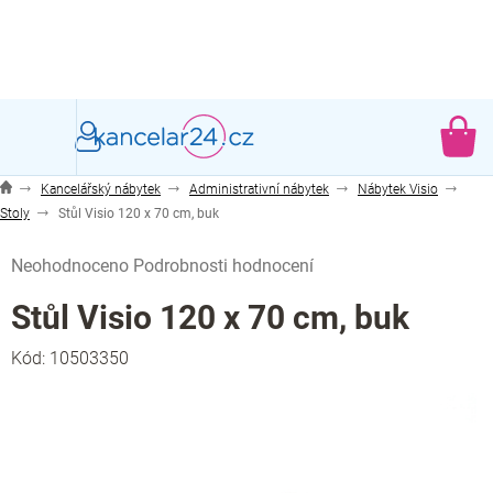
Přejít
na
obsah
NÁ
KO
Kancelářský nábytek
Administrativní nábytek
Nábytek Visio
Stoly
Stůl Visio 120 x 70 cm, buk
Průměrné
Neohodnoceno
Podrobnosti hodnocení
hodnocení
produktu
Stůl Visio 120 x 70 cm, buk
je
0,0
Kód:
10503350
z
5
hvězdiček.