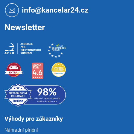
a
t
info@kancelar24.cz
í
Newsletter
Výhody pro zákazníky
Náhradní plnění