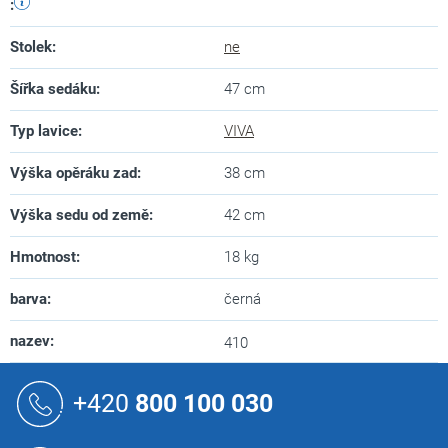
:
Stolek
:
ne
Šířka sedáku
:
47 cm
Typ lavice
:
VIVA
Výška opěráku zad
:
38 cm
Výška sedu od země
:
42 cm
Hmotnost
:
18 kg
barva
:
černá
nazev
:
410
Z
á
+420
800 100 030
p
a