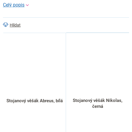
Hlídat
Stojanový věšák Nikolas,
Stojanový věšák Abreus, bílá
černá