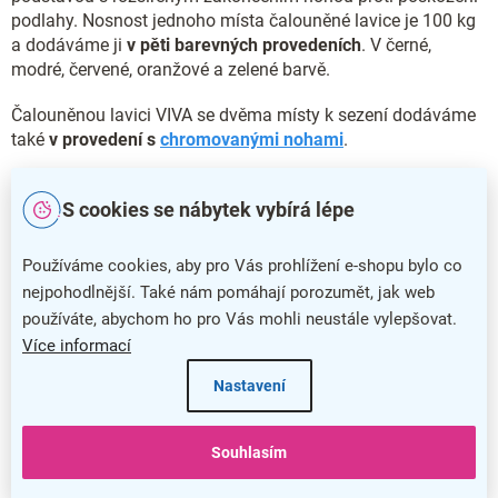
podlahy. Nosnost jednoho místa čalouněné lavice je 100 kg
a dodáváme ji
v pěti barevných provedeních
. V černé,
modré, červené, oranžové a zelené barvě.
Čalouněnou lavici VIVA se dvěma místy k sezení dodáváme
také
v provedení s
chromovanými nohami
.
Hlavní přednosti čalouněné lavice VIVA
S cookies se nábytek vybírá lépe
Čalouněná lavice VIVA nabízí široké spektrum využití
Používáme cookies, aby pro Vás prohlížení e-shopu bylo co
Stabilní konstrukce poskytuje dvě místa k sezení
nejpohodlnější. Také nám pomáhají porozumět, jak web
Pohodlí a příjemný vzhled zajistí čalounění látkou
používáte, abychom ho pro Vás mohli neustále vylepšovat.
Nosnost jednoho místa je 100 kg
Více informací
Doplňkové parametry
Nastavení
Kategorie
:
Lavice do čekáren
Souhlasím
Barva
:
černá