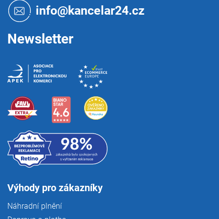
t
info@kancelar24.cz
í
Newsletter
Výhody pro zákazníky
Náhradní plnění