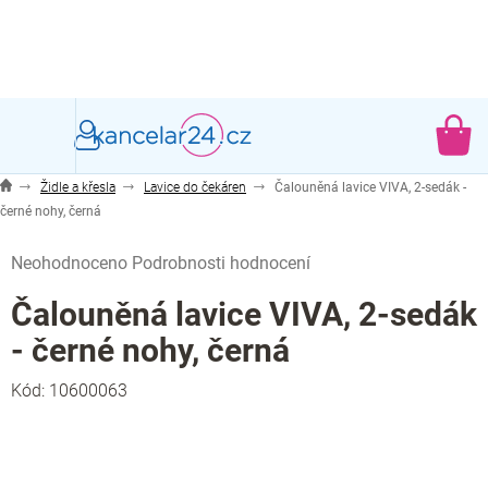
Přejít
na
obsah
NÁ
KO
Židle a křesla
Lavice do čekáren
Čalouněná lavice VIVA, 2-sedák -
černé nohy, černá
Průměrné
Neohodnoceno
Podrobnosti hodnocení
hodnocení
produktu
Čalouněná lavice VIVA, 2-sedák
je
- černé nohy, černá
0,0
z
Kód:
10600063
5
hvězdiček.