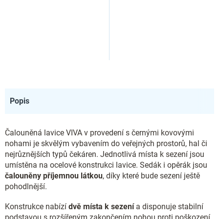
Popis
Čalouněná lavice VIVA v provedení s černými kovovými
nohami je skvělým vybavením do veřejných prostorů, hal či
nejrůznějších typů čekáren. Jednotlivá místa k sezení jsou
umístěna na ocelové konstrukci lavice. Sedák i opěrák jsou
čalouněny příjemnou látkou
, díky které bude sezení ještě
pohodlnější.
Konstrukce nabízí
dvě místa k sezení
a disponuje stabilní
podstavou s rozšířeným zakončením nohou proti poškození