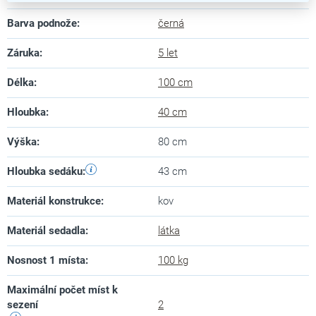
Barva podnože
:
černá
Záruka
:
5 let
Délka
:
100 cm
Hloubka
:
40 cm
Výška
:
80 cm
Hloubka sedáku
:
43 cm
Materiál konstrukce
:
kov
Materiál sedadla
:
látka
Nosnost 1 místa
:
100 kg
Maximální počet míst k
sezení
2